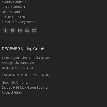
Sydney Garden 7
30539 Hannover
Deutschland
Tel.: 0511-963 60 0
E-Mail: info@degener.de
Finden Sie uns auf:
Facebook
YouTube
Instagram
E-
Website
page
page
page
Mail
page
opens
opens
opens
page
opens
DEGENER Verlag GmbH
in
in
in
opens
in
Eingetragen beim Handelsregister
new
new
new
in
new
Amtsgericht Hannover
window
window
window
new
window
Register-Nr. HRB 4133
window
UST.-ID-NUMMER: DE 115 676 709
Geschäftsführung:
Dr. oec. HSG Max-Georg Büchner
Michael Hühn