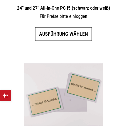
24″ und 27″ All-in-One PC i5 (schwarz oder weiß)
Für Preise bitte einloggen
Dieses
AUSFÜHRUNG WÄHLEN
Produkt
weist
mehrere
Varianten
auf.
Die
Optionen
können
auf
der
Produktseite
gewählt
werden