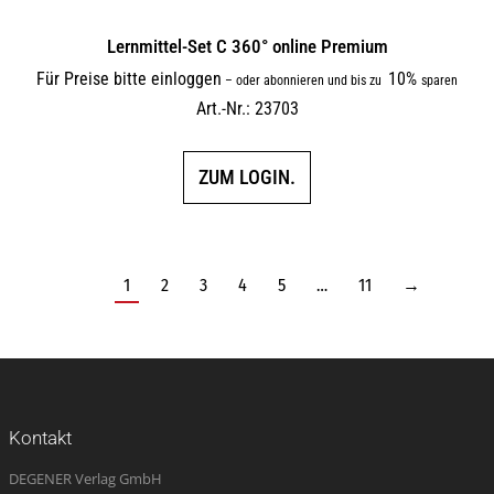
Lernmittel-Set C 360° online Premium
Für Preise bitte einloggen
10%
–
oder abonnieren und bis zu
sparen
Art.-Nr.: 23703
ZUM LOGIN.
1
2
3
4
5
…
11
→
Kontakt
DEGENER Verlag GmbH