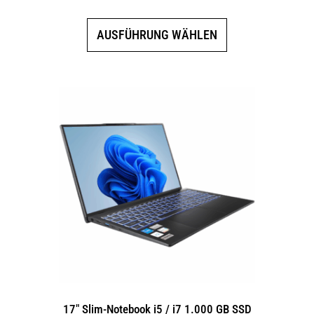
Dieses
AUSFÜHRUNG WÄHLEN
Produkt
weist
mehrere
Varianten
auf.
Die
Optionen
können
auf
der
Produktseite
gewählt
werden
17″ Slim-Notebook i5 / i7 1.000 GB SSD