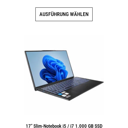
Dieses
AUSFÜHRUNG WÄHLEN
Produkt
weist
mehrere
Varianten
auf.
Die
Optionen
können
auf
der
Produktseite
gewählt
werden
17″ Slim-Notebook i5 / i7 1.000 GB SSD