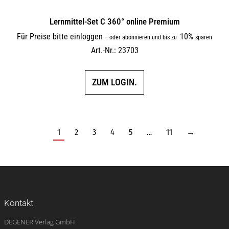
Lernmittel-Set C 360° online Premium
Für Preise bitte einloggen
10%
–
oder abonnieren und bis zu
sparen
Art.-Nr.: 23703
ZUM LOGIN.
1
2
3
4
5
…
11
→
Kontakt
DEGENER Verlag GmbH