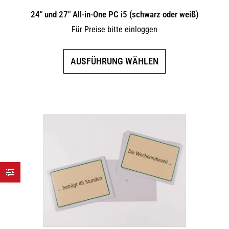
24″ und 27″ All-in-One PC i5 (schwarz oder weiß)
Für Preise bitte einloggen
Dieses
AUSFÜHRUNG WÄHLEN
Produkt
weist
mehrere
Varianten
auf.
Die
Optionen
können
auf
der
Produktseite
gewählt
werden