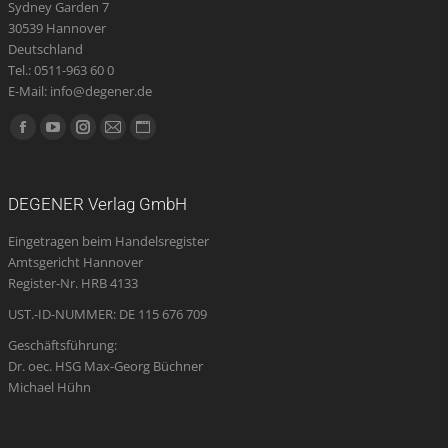
Sydney Garden 7
30539 Hannover
Deutschland
Tel.: 0511-963 60 0
E-Mail: info@degener.de
Finden Sie uns auf:
Facebook
YouTube
Instagram
E-
Website
page
page
page
Mail
page
opens
opens
opens
page
opens
DEGENER Verlag GmbH
in
in
in
opens
in
Eingetragen beim Handelsregister
new
new
new
in
new
Amtsgericht Hannover
window
window
window
new
window
Register-Nr. HRB 4133
window
UST.-ID-NUMMER: DE 115 676 709
Geschäftsführung:
Dr. oec. HSG Max-Georg Büchner
Michael Hühn