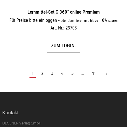
Lernmittel-Set C 360° online Premium
Für Preise bitte einloggen
10%
–
oder abonnieren und bis zu
sparen
Art.-Nr.: 23703
ZUM LOGIN.
1
2
3
4
5
…
11
→
Kontakt
DEGENER Verlag GmbH