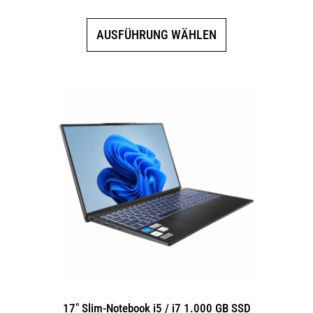
Dieses
AUSFÜHRUNG WÄHLEN
Produkt
weist
mehrere
Varianten
auf.
Die
Optionen
können
auf
der
Produktseite
gewählt
werden
17″ Slim-Notebook i5 / i7 1.000 GB SSD