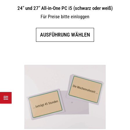
24″ und 27″ All-in-One PC i5 (schwarz oder weiß)
Für Preise bitte einloggen
Dieses
AUSFÜHRUNG WÄHLEN
Produkt
weist
mehrere
Varianten
auf.
Die
Optionen
können
auf
der
Produktseite
gewählt
werden