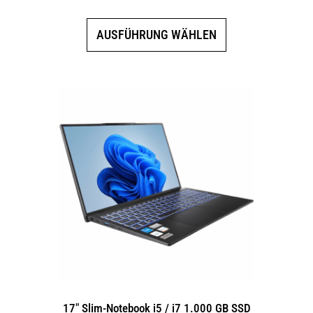
Dieses
AUSFÜHRUNG WÄHLEN
Produkt
weist
mehrere
Varianten
auf.
Die
Optionen
können
auf
der
Produktseite
gewählt
werden
17″ Slim-Notebook i5 / i7 1.000 GB SSD