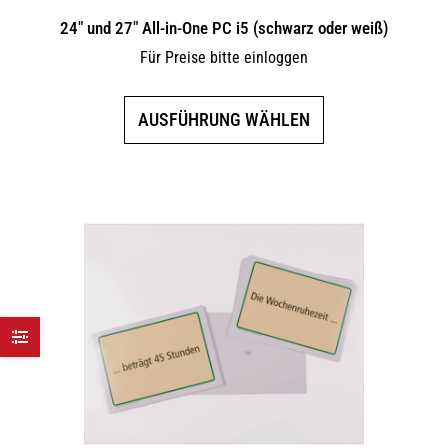
24″ und 27″ All-in-One PC i5 (schwarz oder weiß)
Für Preise bitte einloggen
Dieses
AUSFÜHRUNG WÄHLEN
Produkt
weist
mehrere
Varianten
auf.
Die
Optionen
können
auf
der
Produktseite
gewählt
werden