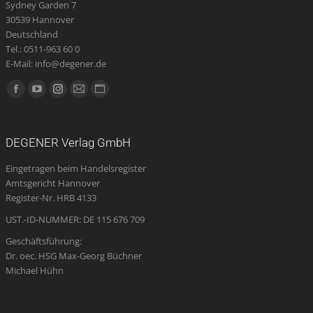
Sydney Garden 7
30539 Hannover
Deutschland
Tel.: 0511-963 60 0
E-Mail: info@degener.de
Finden Sie uns auf:
Facebook
YouTube
Instagram
E-
Website
page
page
page
Mail
page
opens
opens
opens
page
opens
DEGENER Verlag GmbH
in
in
in
opens
in
Eingetragen beim Handelsregister
new
new
new
in
new
Amtsgericht Hannover
window
window
window
new
window
Register-Nr. HRB 4133
window
UST.-ID-NUMMER: DE 115 676 709
Geschäftsführung:
Dr. oec. HSG Max-Georg Büchner
Michael Hühn