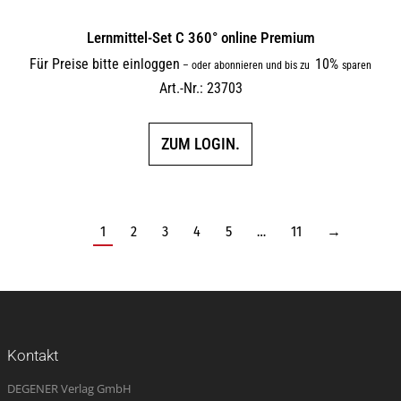
Lernmittel-Set C 360° online Premium
Für Preise bitte einloggen
10%
–
oder abonnieren und bis zu
sparen
Art.-Nr.: 23703
ZUM LOGIN.
1
2
3
4
5
…
11
→
Kontakt
DEGENER Verlag GmbH