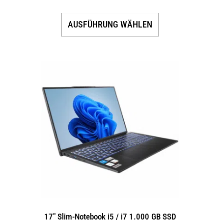
Dieses
AUSFÜHRUNG WÄHLEN
Produkt
weist
mehrere
Varianten
auf.
Die
Optionen
können
auf
der
Produktseite
gewählt
werden
17″ Slim-Notebook i5 / i7 1.000 GB SSD