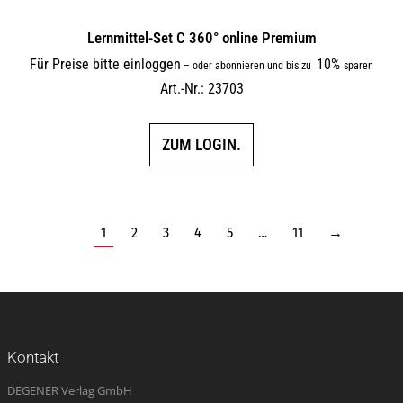
Lernmittel-Set C 360° online Premium
Für Preise bitte einloggen
10%
–
oder abonnieren und bis zu
sparen
Art.-Nr.: 23703
ZUM LOGIN.
1
2
3
4
5
…
11
→
Kontakt
DEGENER Verlag GmbH