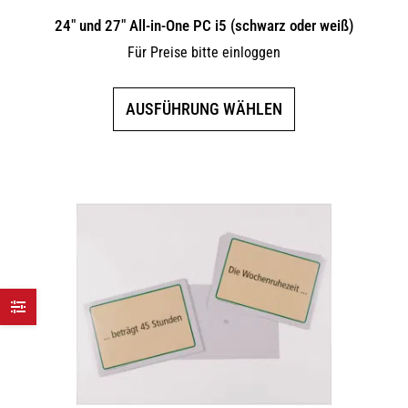
24″ und 27″ All-in-One PC i5 (schwarz oder weiß)
Für Preise bitte einloggen
Dieses
AUSFÜHRUNG WÄHLEN
Produkt
weist
mehrere
Varianten
auf.
Die
Optionen
können
auf
der
Produktseite
gewählt
werden