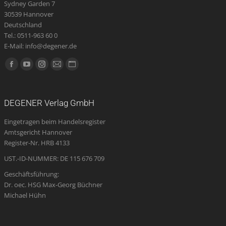
Sydney Garden 7
30539 Hannover
Deutschland
Tel.: 0511-963 60 0
E-Mail: info@degener.de
Finden Sie uns auf:
Facebook
YouTube
Instagram
E-
Website
page
page
page
Mail
page
opens
opens
opens
page
opens
DEGENER Verlag GmbH
in
in
in
opens
in
Eingetragen beim Handelsregister
new
new
new
in
new
Amtsgericht Hannover
window
window
window
new
window
Register-Nr. HRB 4133
window
UST.-ID-NUMMER: DE 115 676 709
Geschäftsführung:
Dr. oec. HSG Max-Georg Büchner
Michael Hühn