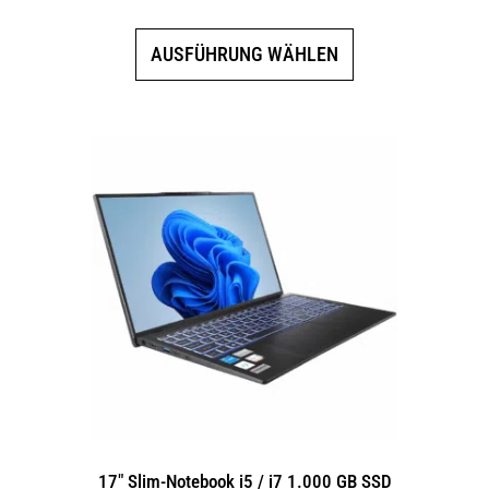
Dieses
AUSFÜHRUNG WÄHLEN
Produkt
weist
mehrere
Varianten
auf.
Die
Optionen
können
auf
der
Produktseite
gewählt
werden
17″ Slim-Notebook i5 / i7 1.000 GB SSD