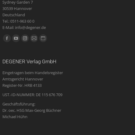
Sydney Garden 7
30539 Hannover
Deutschland
Tel.: 0511-963 60 0
E-Mail: info@degener.de
Finden Sie uns auf:
Facebook
YouTube
Instagram
E-
Website
page
page
page
Mail
page
opens
opens
opens
page
opens
DEGENER Verlag GmbH
in
in
in
opens
in
Eingetragen beim Handelsregister
new
new
new
in
new
Amtsgericht Hannover
window
window
window
new
window
Register-Nr. HRB 4133
window
UST.-ID-NUMMER: DE 115 676 709
Geschäftsführung:
Dr. oec. HSG Max-Georg Büchner
Michael Hühn