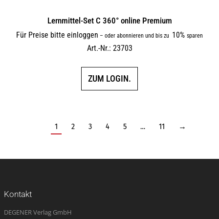
Lernmittel-Set C 360° online Premium
Für Preise bitte einloggen
10%
–
oder abonnieren und bis zu
sparen
Art.-Nr.: 23703
ZUM LOGIN.
1
2
3
4
5
…
11
→
Kontakt
DEGENER Verlag GmbH