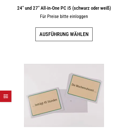
24″ und 27″ All-in-One PC i5 (schwarz oder weiß)
Für Preise bitte einloggen
Dieses
AUSFÜHRUNG WÄHLEN
Produkt
weist
mehrere
Varianten
auf.
Die
Optionen
können
auf
der
Produktseite
gewählt
werden