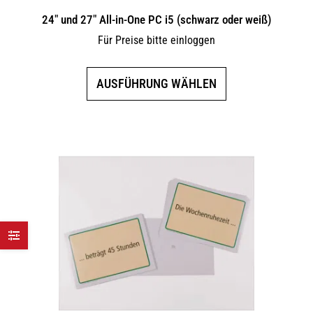
24″ und 27″ All-in-One PC i5 (schwarz oder weiß)
Für Preise bitte einloggen
Dieses
AUSFÜHRUNG WÄHLEN
Produkt
weist
mehrere
Varianten
auf.
Die
Optionen
können
auf
der
Produktseite
gewählt
werden