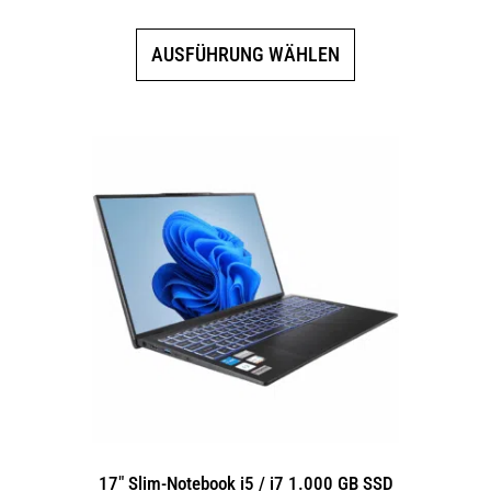
Dieses
AUSFÜHRUNG WÄHLEN
Produkt
weist
mehrere
Varianten
auf.
Die
Optionen
können
auf
der
Produktseite
gewählt
werden
17″ Slim-Notebook i5 / i7 1.000 GB SSD