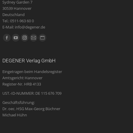
Sydney Garden 7
30539 Hannover
Deutschland
Tel.: 0511-963 60 0
E-Mail: info@degener.de
Finden Sie uns auf:
Facebook
YouTube
Instagram
E-
Website
page
page
page
Mail
page
opens
opens
opens
page
opens
DEGENER Verlag GmbH
in
in
in
opens
in
Eingetragen beim Handelsregister
new
new
new
in
new
Amtsgericht Hannover
window
window
window
new
window
Register-Nr. HRB 4133
window
UST.-ID-NUMMER: DE 115 676 709
Geschäftsführung:
Dr. oec. HSG Max-Georg Büchner
Michael Hühn