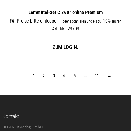
Lernmittel-Set C 360° online Premium
Für Preise bitte einloggen
10%
–
oder abonnieren und bis zu
sparen
Art.-Nr.: 23703
ZUM LOGIN.
1
2
3
4
5
…
11
→
Kontakt
DEGENER Verlag GmbH