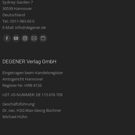
Sydney Garden 7
30539 Hannover
Deutschland
Tel.: 0511-963 60 0
E-Mail: info@degener.de
Finden Sie uns auf:
Facebook
YouTube
Instagram
E-
Website
page
page
page
Mail
page
opens
opens
opens
page
opens
DEGENER Verlag GmbH
in
in
in
opens
in
Eingetragen beim Handelsregister
new
new
new
in
new
Amtsgericht Hannover
window
window
window
new
window
Register-Nr. HRB 4133
window
UST.-ID-NUMMER: DE 115 676 709
Geschäftsführung:
Dr. oec. HSG Max-Georg Büchner
Michael Hühn