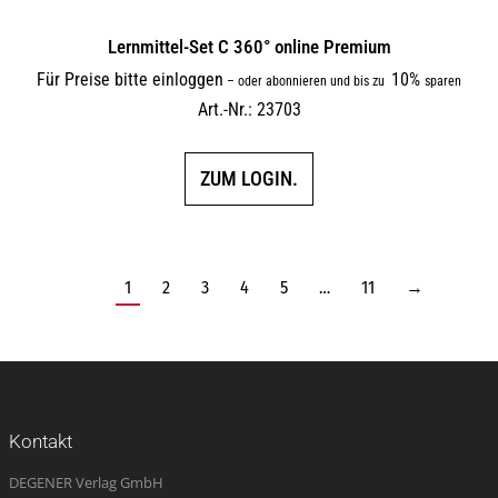
Lernmittel-Set C 360° online Premium
Für Preise bitte einloggen
10%
–
oder abonnieren und bis zu
sparen
Art.-Nr.: 23703
ZUM LOGIN.
1
2
3
4
5
…
11
→
Kontakt
DEGENER Verlag GmbH