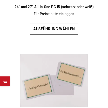
24″ und 27″ All-in-One PC i5 (schwarz oder weiß)
Für Preise bitte einloggen
Dieses
AUSFÜHRUNG WÄHLEN
Produkt
weist
mehrere
Varianten
auf.
Die
Optionen
können
auf
der
Produktseite
gewählt
werden