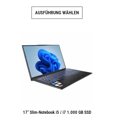
Dieses
AUSFÜHRUNG WÄHLEN
Produkt
weist
mehrere
Varianten
auf.
Die
Optionen
können
auf
der
Produktseite
gewählt
werden
17″ Slim-Notebook i5 / i7 1.000 GB SSD