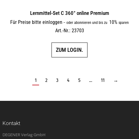
Lernmittel-Set C 360° online Premium
Für Preise bitte einloggen
10%
–
oder abonnieren und bis zu
sparen
Art.-Nr.: 23703
ZUM LOGIN.
1
2
3
4
5
…
11
→
Kontakt
DEGENER Verlag GmbH