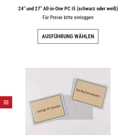
24″ und 27″ All-in-One PC i5 (schwarz oder weiß)
Für Preise bitte einloggen
Dieses
AUSFÜHRUNG WÄHLEN
Produkt
weist
mehrere
Varianten
auf.
Die
Optionen
können
auf
der
Produktseite
gewählt
werden