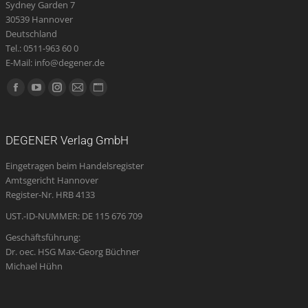
Sydney Garden 7
30539 Hannover
Deutschland
Tel.: 0511-963 60 0
E-Mail: info@degener.de
Finden Sie uns auf:
Facebook
YouTube
Instagram
E-
Website
page
page
page
Mail
page
opens
opens
opens
page
opens
DEGENER Verlag GmbH
in
in
in
opens
in
Eingetragen beim Handelsregister
new
new
new
in
new
Amtsgericht Hannover
window
window
window
new
window
Register-Nr. HRB 4133
window
UST.-ID-NUMMER: DE 115 676 709
Geschäftsführung:
Dr. oec. HSG Max-Georg Büchner
Michael Hühn