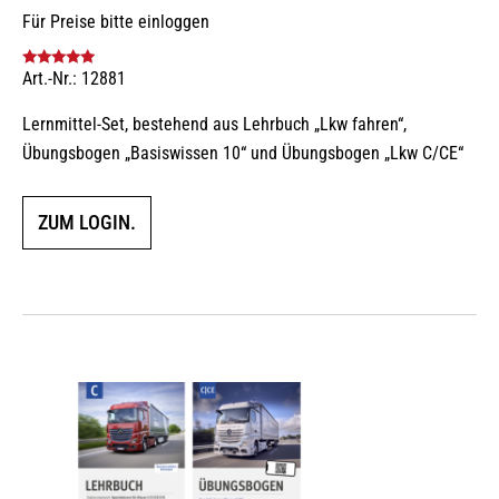
Für Preise bitte einloggen
Art.-Nr.: 12881
Bewertet mit
5.00
von 5
Lernmittel-Set, bestehend aus Lehrbuch „Lkw fahren“,
Übungsbogen „Basiswissen 10“ und Übungsbogen „Lkw C/CE“
ZUM LOGIN.