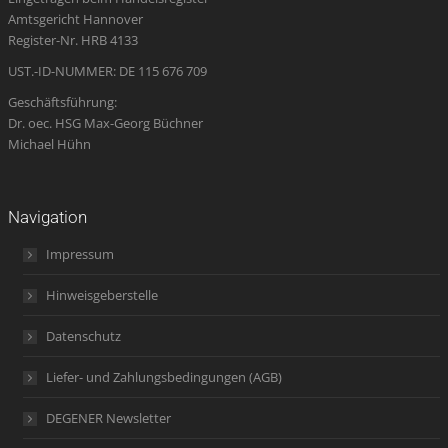
Amtsgericht Hannover
window
window
window
new
window
Register-Nr. HRB 4133
window
UST.-ID-NUMMER: DE 115 676 709
Geschäftsführung:
Dr. oec. HSG Max-Georg Büchner
Michael Hühn
Navigation
Impressum
Hinweisgeberstelle
Datenschutz
Liefer- und Zahlungsbedingungen (AGB)
DEGENER Newsletter