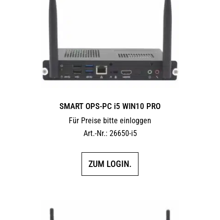
können
auf
der
Produktseite
gewählt
werden
SMART OPS-PC i5 WIN10 PRO
Für Preise bitte einloggen
Art.-Nr.: 26650-i5
ZUM LOGIN.