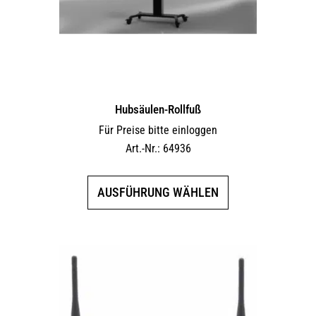
der
Produktseite
gewählt
werden
Hubsäulen-Rollfuß
Für Preise bitte einloggen
Art.-Nr.: 64936
Dieses
AUSFÜHRUNG WÄHLEN
Produkt
weist
mehrere
Varianten
auf.
Die
Optionen