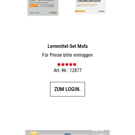
Lernmittel-Set Mofa
Für Preise bitte einloggen
Art.-Nr.: 12877
Bewertet mit
5.00
von 5
ZUM LOGIN.