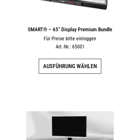
SMART® – 65″ Display Premium Bundle
Für Preise bitte einloggen
Art.-Nr.: 65001
Dieses
AUSFÜHRUNG WÄHLEN
Produkt
weist
mehrere
Varianten
auf.
Die
Optionen
können
auf