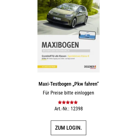
Maxi-Testbogen „Pkw fahren“
Für Preise bitte einloggen
Art.-Nr.: 12398
Bewertet mit
5.00
von 5
ZUM LOGIN.