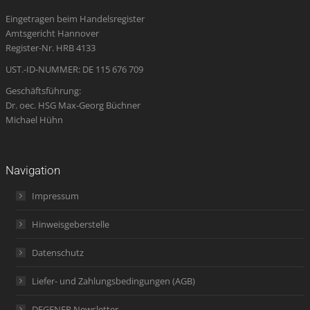
in
in
in
opens
in
Eingetragen beim Handelsregister
new
new
new
in
new
Amtsgericht Hannover
window
window
window
new
window
Register-Nr. HRB 4133
window
UST.-ID-NUMMER: DE 115 676 709
Geschäftsführung:
Dr. oec. HSG Max-Georg Büchner
Michael Hühn
Navigation
Impressum
Hinweisgeberstelle
Datenschutz
Liefer- und Zahlungsbedingungen (AGB)
DEGENER Newsletter