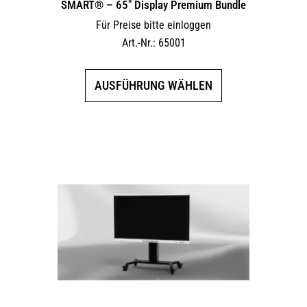
SMART® – 65″ Display Premium Bundle
Für Preise bitte einloggen
Art.-Nr.: 65001
Dieses
AUSFÜHRUNG WÄHLEN
Produkt
weist
mehrere
Varianten
auf.
Die
Optionen
können
auf
der
Produktseite
gewählt