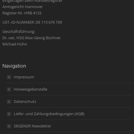
Eingetragen beim Handelsregister
new
new
new
in
new
Amtsgericht Hannover
window
window
window
new
window
Register-Nr. HRB 4133
window
UST.-ID-NUMMER: DE 115 676 709
Geschäftsführung:
Dr. oec. HSG Max-Georg Büchner
Michael Hühn
Navigation
Impressum
Hinweisgeberstelle
Datenschutz
Liefer- und Zahlungsbedingungen (AGB)
DEGENER Newsletter