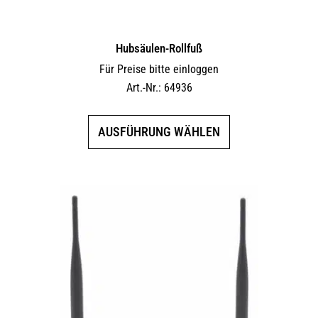
werden
Hubsäulen-Rollfuß
Für Preise bitte einloggen
Art.-Nr.: 64936
Dieses
AUSFÜHRUNG WÄHLEN
Produkt
weist
mehrere
Varianten
auf.
Die
Optionen
können
auf
der