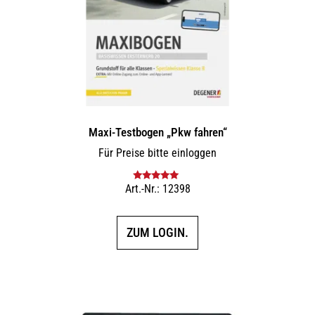
Maxi-Testbogen „Pkw fahren“
Für Preise bitte einloggen
Art.-Nr.: 12398
Bewertet mit
5.00
von 5
ZUM LOGIN.