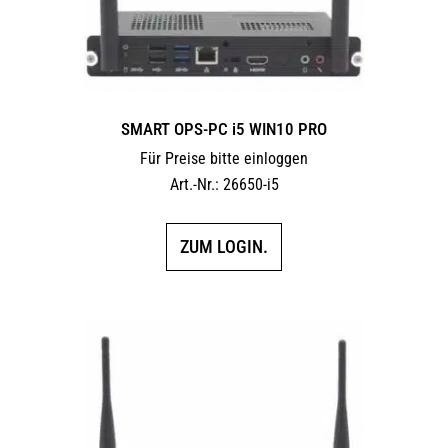
Produktseite
gewählt
werden
SMART OPS-PC i5 WIN10 PRO
Für Preise bitte einloggen
Art.-Nr.: 26650-i5
ZUM LOGIN.