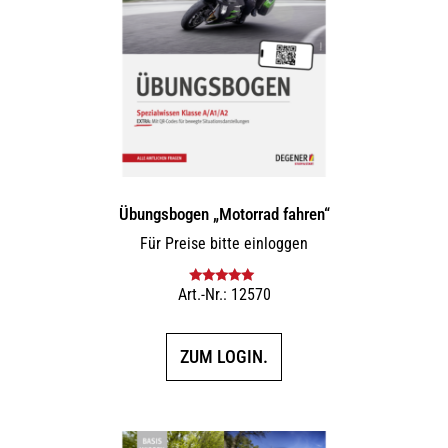
Übungsbogen „Motorrad fahren“
Für Preise bitte einloggen
Art.-Nr.: 12570
Bewertet mit
5.00
von 5
ZUM LOGIN.