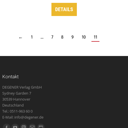
DETAILS
←
1
…
7
8
9
10
11
Kontakt
DEGENER Verlag GmbH
Sydney Garden 7
30539 Hannover
Deutschland
Tel.: 0511-963 60 0
E-Mail: info@degener.de
Finden Sie uns auf: