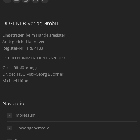
Facebook
YouTube
Instagram
E-
Website
page
page
page
Mail
page
opens
opens
opens
page
opens
DEGENER Verlag GmbH
in
in
in
opens
in
Eingetragen beim Handelsregister
new
new
new
in
new
Amtsgericht Hannover
window
window
window
new
window
Register-Nr. HRB 4133
window
UST.-ID-NUMMER: DE 115 676 709
Geschäftsführung:
Dr. oec. HSG Max-Georg Büchner
Michael Hühn
Navigation
Impressum
Hinweisgeberstelle