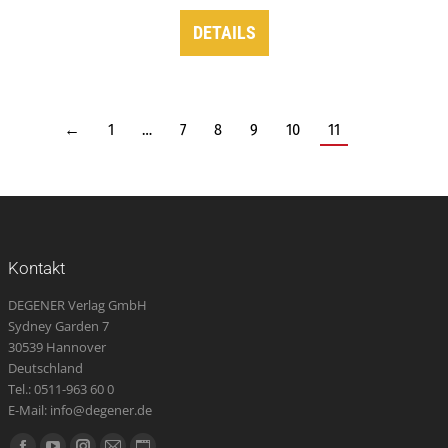
DETAILS
←
1
…
7
8
9
10
11
Kontakt
DEGENER Verlag GmbH
Sydney Garden 7
30539 Hannover
Deutschland
Tel.: 0511-963 60 0
E-Mail: info@degener.de
Finden Sie uns auf: