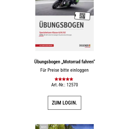
Übungsbogen „Motorrad fahren“
Für Preise bitte einloggen
Art.-Nr.: 12570
Bewertet mit
5.00
von 5
ZUM LOGIN.