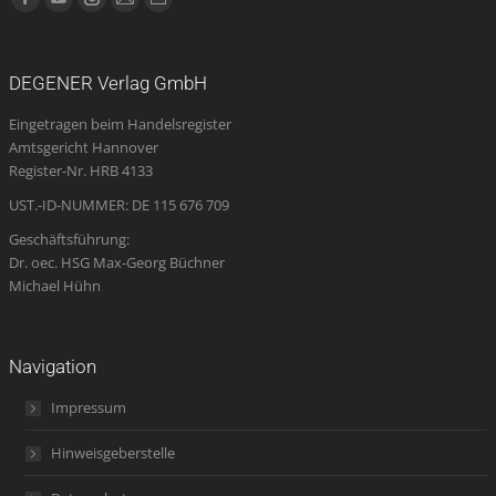
Facebook
YouTube
Instagram
E-
Website
page
page
page
Mail
page
opens
opens
opens
page
opens
DEGENER Verlag GmbH
in
in
in
opens
in
Eingetragen beim Handelsregister
new
new
new
in
new
Amtsgericht Hannover
window
window
window
new
window
Register-Nr. HRB 4133
window
UST.-ID-NUMMER: DE 115 676 709
Geschäftsführung:
Dr. oec. HSG Max-Georg Büchner
Michael Hühn
Navigation
Impressum
Hinweisgeberstelle