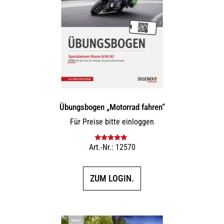
Übungsbogen „Motorrad fahren“
Für Preise bitte einloggen
Art.-Nr.: 12570
Bewertet mit
5.00
von 5
ZUM LOGIN.