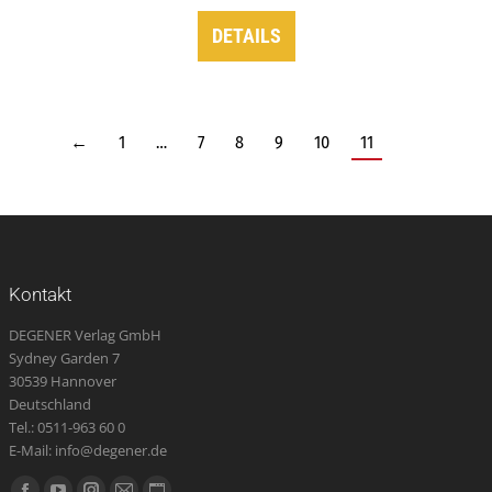
DETAILS
←
1
…
7
8
9
10
11
Kontakt
DEGENER Verlag GmbH
Sydney Garden 7
30539 Hannover
Deutschland
Tel.: 0511-963 60 0
E-Mail: info@degener.de
Finden Sie uns auf: