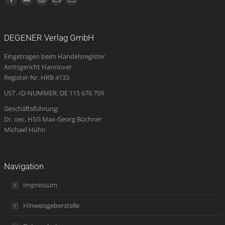
Facebook
YouTube
Instagram
E-
Website
page
page
page
Mail
page
opens
opens
opens
page
opens
DEGENER Verlag GmbH
in
in
in
opens
in
Eingetragen beim Handelsregister
new
new
new
in
new
Amtsgericht Hannover
window
window
window
new
window
Register-Nr. HRB 4133
window
UST.-ID-NUMMER: DE 115 676 709
Geschäftsführung:
Dr. oec. HSG Max-Georg Büchner
Michael Hühn
Navigation
Impressum
Hinweisgeberstelle