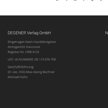
DEGENER Verlag GmbH
N
Eingetragen beim Handelsregister
Amtsgericht Hannover
Register-Nr. HRB 4133
UST.-ID-NUMMER: DE 115 676 709
Geschäftsführung:
Dr. oec. HSG Max-Georg Büchner
Michael Hühn