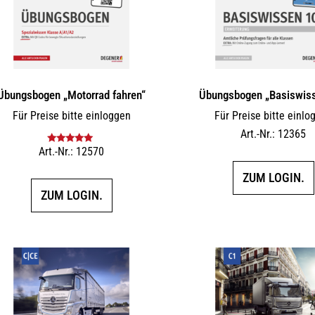
Übungsbogen „Motorrad fahren“
Übungsbogen „Basiswis
Für Preise bitte einloggen
Für Preise bitte einlo
Art.-Nr.: 12365
Art.-Nr.: 12570
Bewertet mit
5.00
von 5
ZUM LOGIN.
ZUM LOGIN.