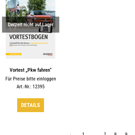
Derzeit nicht auf Lager
Vortest „Pkw fahren“
Für Preise bitte einloggen
Art.-Nr.: 12395
DETAILS
←
1
…
7
8
9