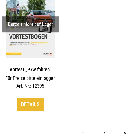
Derzeit nicht auf Lager
Vortest „Pkw fahren“
Für Preise bitte einloggen
Art.-Nr.: 12395
DETAILS
←
1
…
7
8
9