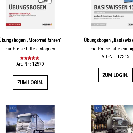
Übungsbogen „Motorrad fahren“
Übungsbogen „Basiswis
Für Preise bitte einloggen
Für Preise bitte einlo
Art.-Nr.: 12365
Art.-Nr.: 12570
Bewertet mit
5.00
von 5
ZUM LOGIN.
ZUM LOGIN.