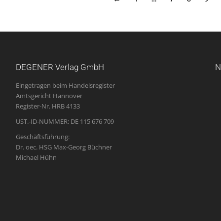
DEGENER Verlag GmbH
N
Eingetragen beim Handelsregister
Amtsgericht Hannover
Register-Nr. HRB 4133
UST.-ID-NUMMER: DE 115 676 709
Geschäftsführung:
Dr. oec. HSG Max-Georg Büchner
Michael Hühn