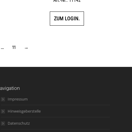
Art.-Nr.: 11142
5.00
von 5
ZUM LOGIN.
…
11
→
avigation
Impressum
Hinweisgeberstelle
Datenschutz