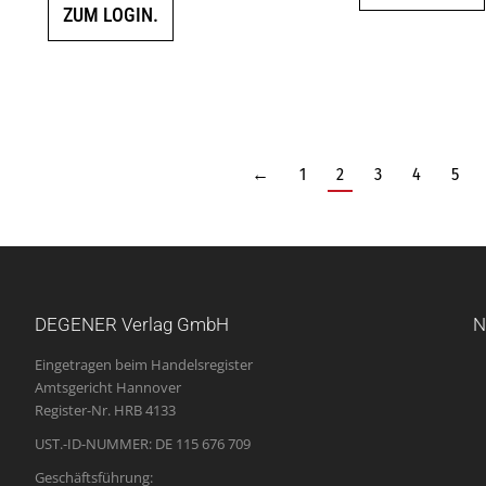
ZUM LOGIN.
←
1
2
3
4
5
DEGENER Verlag GmbH
N
Eingetragen beim Handelsregister
Amtsgericht Hannover
Register-Nr. HRB 4133
UST.-ID-NUMMER: DE 115 676 709
Geschäftsführung: