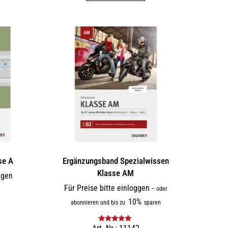
se A
Ergänzungsband Spezialwissen
Klasse AM
ggen
Für Preise bitte einloggen
–
oder
10%
abonnieren und bis zu
sparen
Bewertet mit