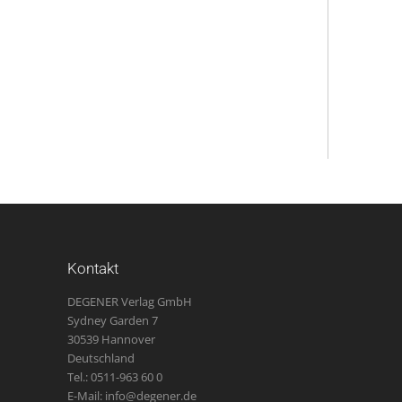
Kontakt
DEGENER Verlag GmbH
Sydney Garden 7
30539 Hannover
Deutschland
Tel.: 0511-963 60 0
E-Mail: info@degener.de