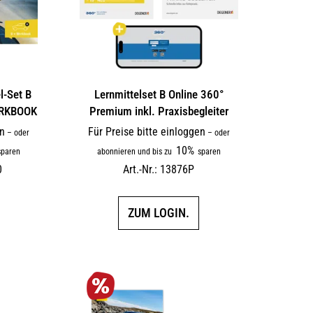
l-Set B
Lernmittelset B Online 360°
ORKBOOK
Premium inkl. Praxisbegleiter
en
Für Preise bitte einloggen
–
oder
–
oder
10%
paren
abonnieren und bis zu
sparen
0
Art.-Nr.: 13876P
ZUM LOGIN.