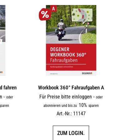
d fahren
Workbook 360° Fahraufgaben A
en
Für Preise bitte einloggen
–
oder
–
oder
10%
paren
abonnieren und bis zu
sparen
Art.-Nr.: 11147
ZUM LOGIN.