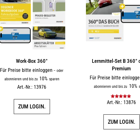
Work-Box 360°
Lernmittel-Set B 360° 
Premium
Für Preise bitte einloggen
–
oder
Für Preise bitte einlogg
10%
abonnieren und bis zu
sparen
10%
Art.-Nr.: 13976
abonnieren und bis zu
s
Art.-Nr.: 13876
Bewertet mit
ZUM LOGIN.
5.00
von 5
ZUM LOGIN.