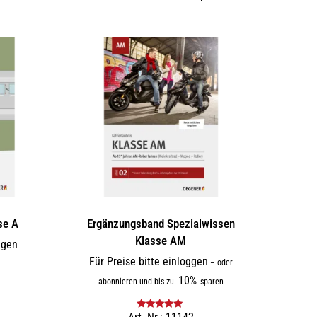
se A
Ergänzungsband Spezialwissen
Klasse AM
ggen
Für Preise bitte einloggen
–
oder
10%
abonnieren und bis zu
sparen
Bewertet mit