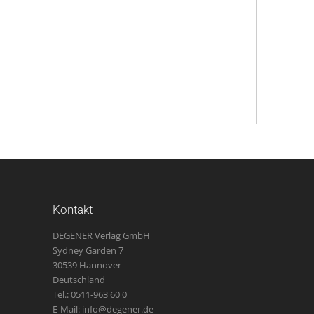
Kontakt
DEGENER Verlag GmbH
Sydney Garden 7
30539 Hannover
Deutschland
Tel.: 0511-963 60 0
E-Mail: info@degener.de