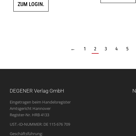
ZUM LOGIN.
←
1
2
3
4
5
DEGENER Verlag GmbH
N
Eingetragen beim Handelsregister
Amtsgericht Hannover
Register-Nr. HRB 4133
UST.-ID-NUMMER: DE 115 676 709
Geschäftsführung: