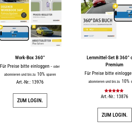
Work-Box 360°
Lernmittel-Set B 360° 
Premium
Für Preise bitte einloggen
–
oder
Für Preise bitte einlogg
10%
abonnieren und bis zu
sparen
10%
Art.-Nr.: 13976
abonnieren und bis zu
s
Art.-Nr.: 13876
Bewertet mit
ZUM LOGIN.
5.00
von 5
ZUM LOGIN.