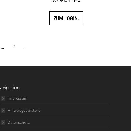
Art.-Nr.: 11142
5.00
von 5
ZUM LOGIN.
…
11
→
avigation
Impressum
Hinweisgeberstelle
Datenschutz