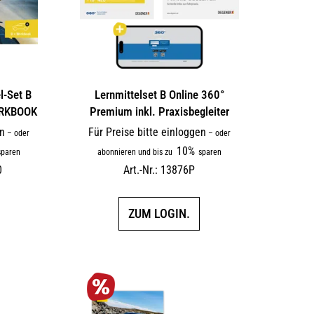
l-Set B
Lernmittelset B Online 360°
ORKBOOK
Premium inkl. Praxisbegleiter
en
Für Preise bitte einloggen
–
oder
–
oder
10%
paren
abonnieren und bis zu
sparen
0
Art.-Nr.: 13876P
ZUM LOGIN.