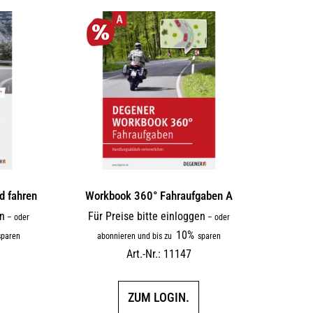
d fahren
Workbook 360° Fahraufgaben A
en
Für Preise bitte einloggen
–
oder
–
oder
10%
paren
abonnieren und bis zu
sparen
Art.-Nr.: 11147
ZUM LOGIN.