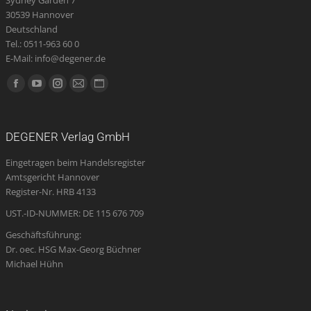
30539 Hannover
Deutschland
Tel.: 0511-963 60 0
E-Mail: info@degener.de
Finden Sie uns auf:
Facebook
YouTube
Instagram
E-
Website
page
page
page
Mail
page
opens
opens
opens
page
opens
DEGENER Verlag GmbH
in
in
in
opens
in
Eingetragen beim Handelsregister
new
new
new
in
new
Amtsgericht Hannover
window
window
window
new
window
Register-Nr. HRB 4133
window
UST.-ID-NUMMER: DE 115 676 709
Geschäftsführung:
Dr. oec. HSG Max-Georg Büchner
Michael Hühn