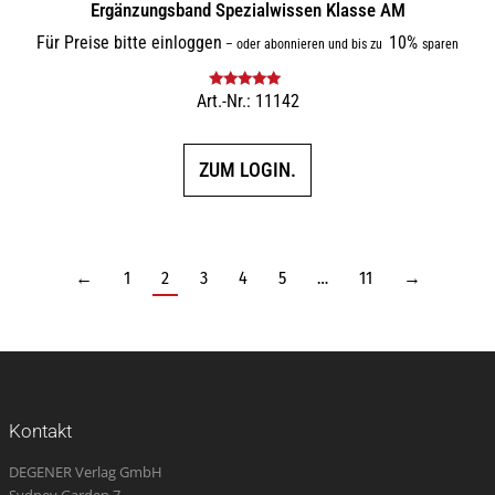
Ergänzungsband Spezialwissen Klasse AM
Für Preise bitte einloggen
10%
–
oder abonnieren und bis zu
sparen
Art.-Nr.: 11142
Bewertet mit
5.00
von 5
ZUM LOGIN.
←
1
2
3
4
5
…
11
→
Kontakt
DEGENER Verlag GmbH
Sydney Garden 7