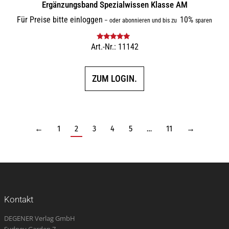
Ergänzungsband Spezialwissen Klasse AM
Für Preise bitte einloggen
10%
–
oder abonnieren und bis zu
sparen
Art.-Nr.: 11142
Bewertet mit
5.00
von 5
ZUM LOGIN.
←
1
2
3
4
5
…
11
→
Kontakt
DEGENER Verlag GmbH
Sydney Garden 7