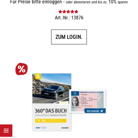
Für Preise bitte einloggen
10%
–
oder abonnieren und bis zu
sparen
Art.-Nr.: 13876
Bewertet mit
5.00
von 5
ZUM LOGIN.