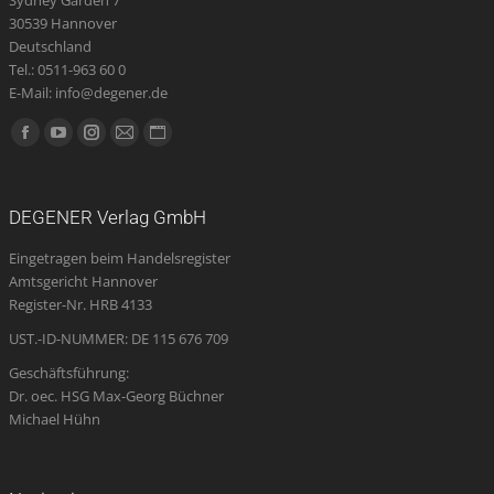
30539 Hannover
Deutschland
Tel.: 0511-963 60 0
E-Mail: info@degener.de
Finden Sie uns auf:
Facebook
YouTube
Instagram
E-
Website
page
page
page
Mail
page
opens
opens
opens
page
opens
DEGENER Verlag GmbH
in
in
in
opens
in
Eingetragen beim Handelsregister
new
new
new
in
new
Amtsgericht Hannover
window
window
window
new
window
Register-Nr. HRB 4133
window
UST.-ID-NUMMER: DE 115 676 709
Geschäftsführung:
Dr. oec. HSG Max-Georg Büchner
Michael Hühn