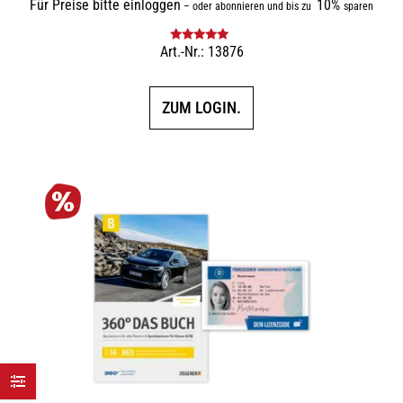
Für Preise bitte einloggen
10%
–
oder abonnieren und bis zu
sparen
Art.-Nr.: 13876
Bewertet mit
5.00
von 5
ZUM LOGIN.