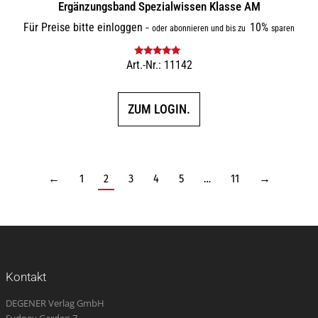
Ergänzungsband Spezialwissen Klasse AM
Für Preise bitte einloggen
10%
–
oder abonnieren und bis zu
sparen
Art.-Nr.: 11142
Bewertet mit
5.00
von 5
ZUM LOGIN.
←
1
2
3
4
5
…
11
→
Kontakt
DEGENER Verlag GmbH
Sydney Garden 7