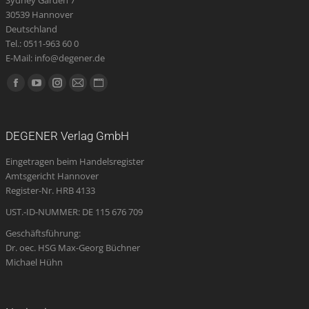
30539 Hannover
Deutschland
Tel.: 0511-963 60 0
E-Mail: info@degener.de
Finden Sie uns auf:
Facebook
YouTube
Instagram
E-
Website
page
page
page
Mail
page
opens
opens
opens
page
opens
DEGENER Verlag GmbH
in
in
in
opens
in
Eingetragen beim Handelsregister
new
new
new
in
new
Amtsgericht Hannover
window
window
window
new
window
Register-Nr. HRB 4133
window
UST.-ID-NUMMER: DE 115 676 709
Geschäftsführung:
Dr. oec. HSG Max-Georg Büchner
Michael Hühn