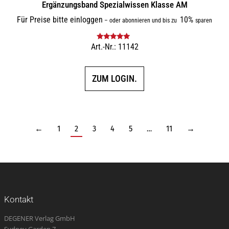
Ergänzungsband Spezialwissen Klasse AM
Für Preise bitte einloggen
10%
–
oder abonnieren und bis zu
sparen
Art.-Nr.: 11142
Bewertet mit
5.00
von 5
ZUM LOGIN.
←
1
2
3
4
5
…
11
→
Kontakt
DEGENER Verlag GmbH
Sydney Garden 7