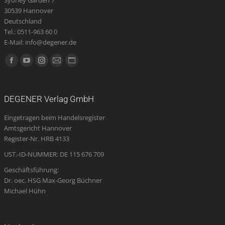
30539 Hannover
Deutschland
Tel.: 0511-963 60 0
E-Mail: info@degener.de
Finden Sie uns auf:
Facebook
YouTube
Instagram
E-
Website
page
page
page
Mail
page
opens
opens
opens
page
opens
DEGENER Verlag GmbH
in
in
in
opens
in
Eingetragen beim Handelsregister
new
new
new
in
new
Amtsgericht Hannover
window
window
window
new
window
Register-Nr. HRB 4133
window
UST.-ID-NUMMER: DE 115 676 709
Geschäftsführung:
Dr. oec. HSG Max-Georg Büchner
Michael Hühn