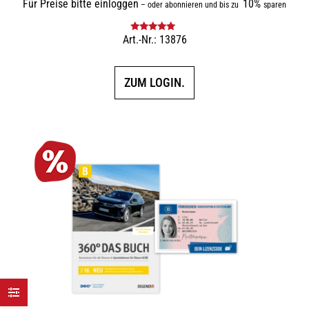
Für Preise bitte einloggen
10%
–
oder abonnieren und bis zu
sparen
Art.-Nr.: 13876
Bewertet mit
5.00
von 5
ZUM LOGIN.