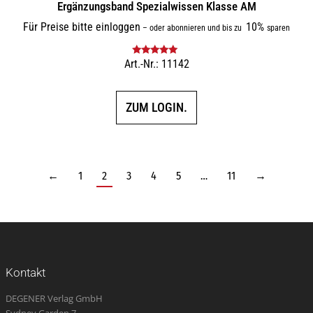
Ergänzungsband Spezialwissen Klasse AM
Für Preise bitte einloggen
10%
–
oder abonnieren und bis zu
sparen
Art.-Nr.: 11142
Bewertet mit
5.00
von 5
ZUM LOGIN.
←
1
2
3
4
5
…
11
→
Kontakt
DEGENER Verlag GmbH
Sydney Garden 7