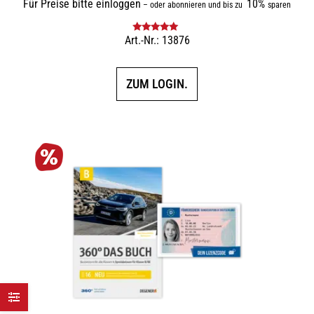
Für Preise bitte einloggen
10%
–
oder abonnieren und bis zu
sparen
Art.-Nr.: 13876
Bewertet mit
5.00
von 5
ZUM LOGIN.