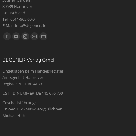
30539 Hannover
Deutschland
Tel.: 0511-963 60 0
E-Mail: info@degener.de
Finden Sie uns auf:
Facebook
YouTube
Instagram
E-
Website
page
page
page
Mail
page
opens
opens
opens
page
opens
DEGENER Verlag GmbH
in
in
in
opens
in
Eingetragen beim Handelsregister
new
new
new
in
new
Amtsgericht Hannover
window
window
window
new
window
Register-Nr. HRB 4133
window
UST.-ID-NUMMER: DE 115 676 709
Geschäftsführung:
Dr. oec. HSG Max-Georg Büchner
Michael Hühn