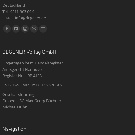
Deutschland
Tel.: 0511-963 60 0
E-Mail: info@degener.de
Finden Sie uns auf:
Facebook
YouTube
Instagram
E-
Website
page
page
page
Mail
page
opens
opens
opens
page
opens
DEGENER Verlag GmbH
in
in
in
opens
in
Eingetragen beim Handelsregister
new
new
new
in
new
Amtsgericht Hannover
window
window
window
new
window
Register-Nr. HRB 4133
window
UST.-ID-NUMMER: DE 115 676 709
Geschäftsführung:
Dr. oec. HSG Max-Georg Büchner
Michael Hühn
Navigation