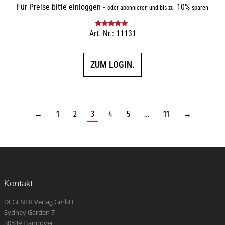
Für Preise bitte einloggen
10%
–
oder abonnieren und bis zu
sparen
Art.-Nr.: 11131
Bewertet mit
5.00
von 5
ZUM LOGIN.
←
1
2
3
4
5
…
11
→
Kontakt
DEGENER Verlag GmbH
Sydney Garden 7
30539 Hannover