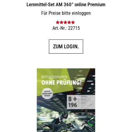
Lernmittel-Set AM 360° online Premium
Für Preise bitte einloggen
Art.-Nr.: 22715
Bewertet mit
5.00
von 5
ZUM LOGIN.