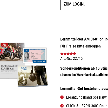
ZUM LOGIN.
Lernmittel-Set AM 360° onli
Für Preise bitte einloggen
Art.-Nr.: 22715
Bewertet mit
5.00
von 5
Lernmittel-Set bestehend aus
Ergänzungsband Spezialwis
CLICK & LEARN 360° Online