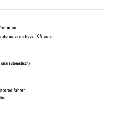
e Premium
10%
r abonnieren und bis zu
sparen
:
torrad fahren
line