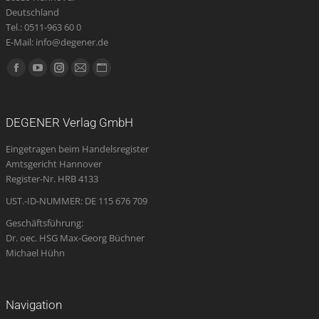
Deutschland
Tel.: 0511-963 60 0
E-Mail: info@degener.de
Finden Sie uns auf:
Facebook
YouTube
Instagram
E-
Website
page
page
page
Mail
page
opens
opens
opens
page
opens
DEGENER Verlag GmbH
in
in
in
opens
in
Eingetragen beim Handelsregister
new
new
new
in
new
Amtsgericht Hannover
window
window
window
new
window
Register-Nr. HRB 4133
window
UST.-ID-NUMMER: DE 115 676 709
Geschäftsführung:
Dr. oec. HSG Max-Georg Büchner
Michael Hühn
Navigation