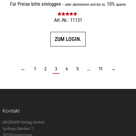
Für Preise bitte einloggen
10%
–
oder abonnieren und bis zu
sparen
Art.-Nr.: 11131
Bewertet mit
5.00
von 5
ZUM LOGIN.
←
1
2
3
4
5
…
11
→
Kontakt
DEGENER Verlag GmbH
Sydney Garden 7
30539 Hannover