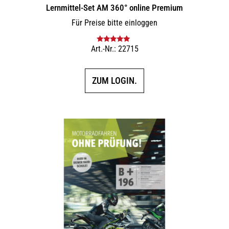
Lernmittel-Set AM 360° online Premium
Für Preise bitte einloggen
Art.-Nr.: 22715
Bewertet mit
5.00
von 5
ZUM LOGIN.