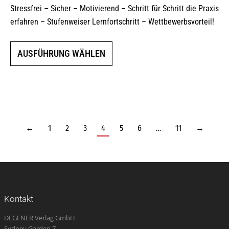
Stressfrei – Sicher – Motivierend – Schritt für Schritt die Praxis
erfahren – Stufenweiser Lernfortschritt – Wettbewerbsvorteil!
Dieses
AUSFÜHRUNG WÄHLEN
Produkt
weist
mehrere
Varianten
auf.
Die
←
1
2
3
4
5
6
…
11
→
Optionen
können
auf
der
Produktseite
Kontakt
gewählt
DEGENER Verlag GmbH
werden
Sydney Garden 7