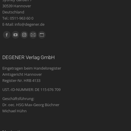
30539 Hannover
Deutschland
Tel.: 0511-963 60 0
E-Mail: info@degener.de
Finden Sie uns auf:
Facebook
YouTube
Instagram
E-
Website
page
page
page
Mail
page
opens
opens
opens
page
opens
DEGENER Verlag GmbH
in
in
in
opens
in
Eingetragen beim Handelsregister
new
new
new
in
new
Amtsgericht Hannover
window
window
window
new
window
Register-Nr. HRB 4133
window
UST.-ID-NUMMER: DE 115 676 709
Geschäftsführung:
Dr. oec. HSG Max-Georg Büchner
Michael Hühn