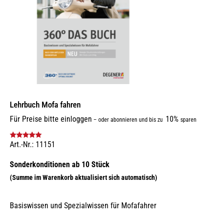
Lehrbuch Mofa fahren
Für Preise bitte einloggen
10%
–
oder abonnieren und bis zu
sparen
Art.-Nr.: 11151
Bewertet mit
5.00
von 5
Basiswissen und Spezialwissen für Mofafahrer