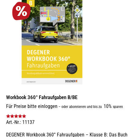
Workbook 360° Fahraufgaben B/BE
Für Preise bitte einloggen
10%
–
oder abonnieren und bis zu
sparen
Art.-Nr.: 11137
Bewertet mit
5.00
von 5
DEGENER Workbook 360° Fahraufgaben – Klasse B: Das Buch