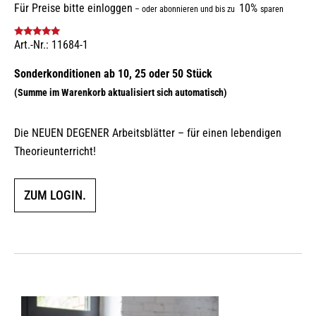
Für Preise bitte einloggen
10%
–
oder abonnieren und bis zu
sparen
Art.-Nr.: 11684-1
Bewertet mit
5.00
von 5
Die NEUEN DEGENER Arbeitsblätter – für einen lebendigen
Theorieunterricht!
ZUM LOGIN.