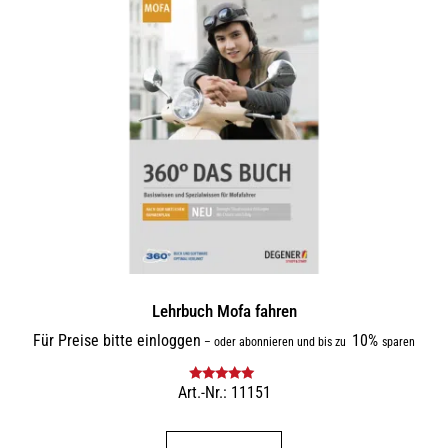
Lehrbuch Mofa fahren
Für Preise bitte einloggen
10%
–
oder abonnieren und bis zu
sparen
Art.-Nr.: 11151
Bewertet mit
5.00
von 5