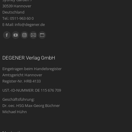
30539 Hannover
Deutschland
Tel.: 0511-963 60 0
E-Mail: info@degener.de
Finden Sie uns auf:
Facebook
YouTube
Instagram
E-
Website
page
page
page
Mail
page
opens
opens
opens
page
opens
DEGENER Verlag GmbH
in
in
in
opens
in
Eingetragen beim Handelsregister
new
new
new
in
new
Amtsgericht Hannover
window
window
window
new
window
Register-Nr. HRB 4133
window
UST.-ID-NUMMER: DE 115 676 709
Geschäftsführung:
Dr. oec. HSG Max-Georg Büchner
Michael Hühn