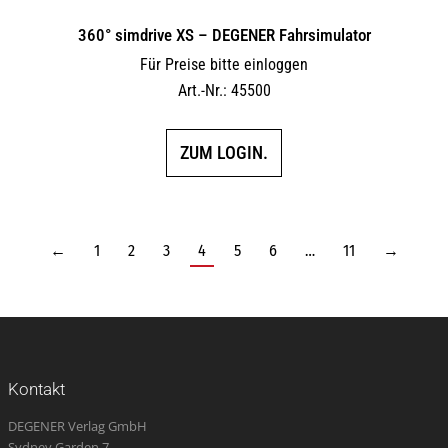
360° simdrive XS – DEGENER Fahrsimulator
Für Preise bitte einloggen
Art.-Nr.: 45500
ZUM LOGIN.
←
1
2
3
4
5
6
…
11
→
Kontakt
DEGENER Verlag GmbH
Sydney Garden 7