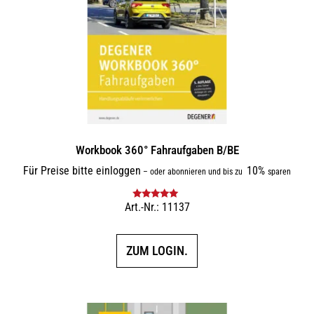
Workbook 360° Fahraufgaben B/BE
Für Preise bitte einloggen
10%
–
oder abonnieren und bis zu
sparen
Art.-Nr.: 11137
Bewertet mit
5.00
von 5
ZUM LOGIN.