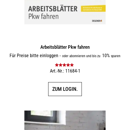
Arbeitsblätter Pkw fahren
Für Preise bitte einloggen
10%
–
oder abonnieren und bis zu
sparen
Art.-Nr.: 11684-1
Bewertet mit
5.00
von 5
ZUM LOGIN.