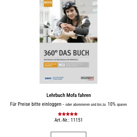
Lehrbuch Mofa fahren
Für Preise bitte einloggen
10%
–
oder abonnieren und bis zu
sparen
Art.-Nr.: 11151
Bewertet mit
5.00
von 5