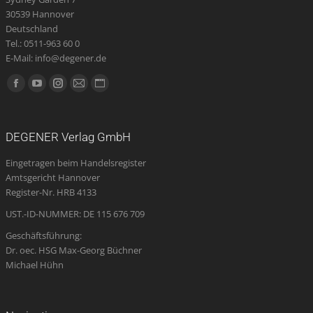
30539 Hannover
Deutschland
Tel.: 0511-963 60 0
E-Mail: info@degener.de
Finden Sie uns auf:
Facebook
YouTube
Instagram
E-
Website
page
page
page
Mail
page
opens
opens
opens
page
opens
DEGENER Verlag GmbH
in
in
in
opens
in
Eingetragen beim Handelsregister
new
new
new
in
new
Amtsgericht Hannover
window
window
window
new
window
Register-Nr. HRB 4133
window
UST.-ID-NUMMER: DE 115 676 709
Geschäftsführung:
Dr. oec. HSG Max-Georg Büchner
Michael Hühn