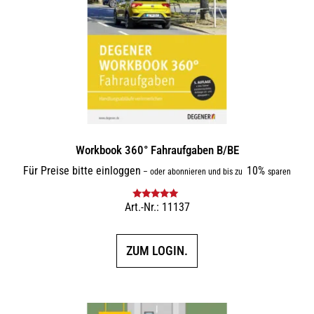
Workbook 360° Fahraufgaben B/BE
Für Preise bitte einloggen
10%
–
oder abonnieren und bis zu
sparen
Art.-Nr.: 11137
Bewertet mit
5.00
von 5
ZUM LOGIN.