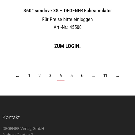
360° simdrive XS – DEGENER Fahrsimulator
Für Preise bitte einloggen
Art.-Nr.: 45500
ZUM LOGIN.
←
1
2
3
4
5
6
…
11
→
Kontakt
DEGENER Verlag GmbH
Sydney Garden 7