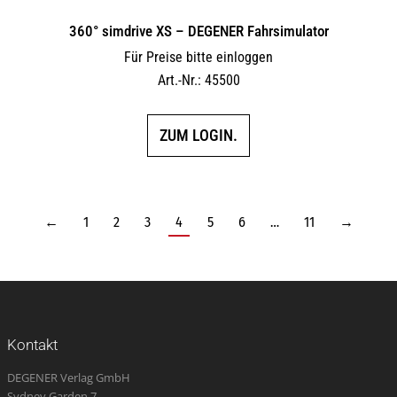
360° simdrive XS – DEGENER Fahrsimulator
Für Preise bitte einloggen
Art.-Nr.: 45500
ZUM LOGIN.
←
1
2
3
4
5
6
…
11
→
Kontakt
DEGENER Verlag GmbH
Sydney Garden 7