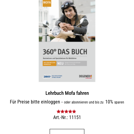
Lehrbuch Mofa fahren
Für Preise bitte einloggen
10%
–
oder abonnieren und bis zu
sparen
Art.-Nr.: 11151
Bewertet mit
5.00
von 5