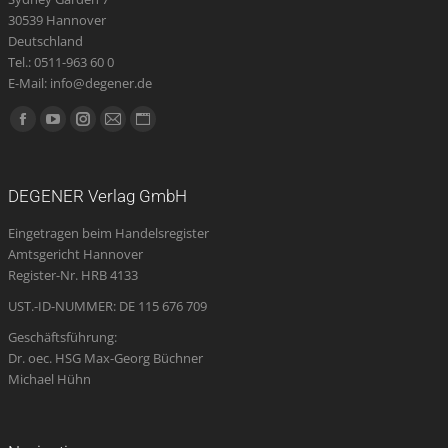
30539 Hannover
Deutschland
Tel.: 0511-963 60 0
E-Mail: info@degener.de
Finden Sie uns auf:
Facebook
YouTube
Instagram
E-
Website
page
page
page
Mail
page
opens
opens
opens
page
opens
DEGENER Verlag GmbH
in
in
in
opens
in
Eingetragen beim Handelsregister
new
new
new
in
new
Amtsgericht Hannover
window
window
window
new
window
Register-Nr. HRB 4133
window
UST.-ID-NUMMER: DE 115 676 709
Geschäftsführung:
Dr. oec. HSG Max-Georg Büchner
Michael Hühn