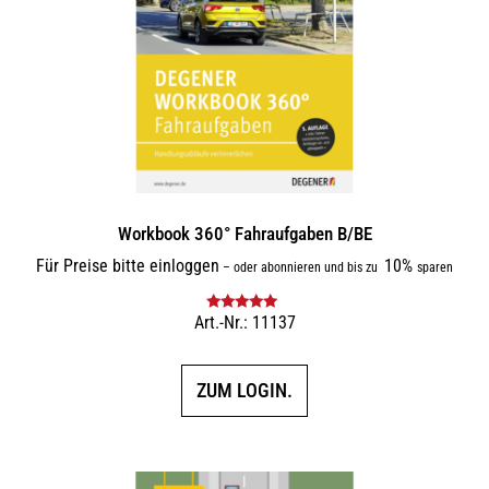
Workbook 360° Fahraufgaben B/BE
Für Preise bitte einloggen
10%
–
oder abonnieren und bis zu
sparen
Art.-Nr.: 11137
Bewertet mit
5.00
von 5
ZUM LOGIN.