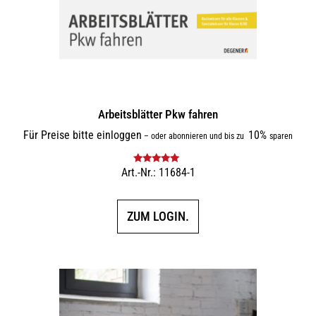
Arbeitsblätter Pkw fahren
Für Preise bitte einloggen
10%
–
oder abonnieren und bis zu
sparen
Art.-Nr.: 11684-1
Bewertet mit
5.00
von 5
ZUM LOGIN.