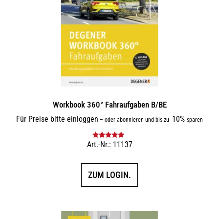
Workbook 360° Fahraufgaben B/BE
Für Preise bitte einloggen
10%
–
oder abonnieren und bis zu
sparen
Art.-Nr.: 11137
Bewertet mit
5.00
von 5
ZUM LOGIN.