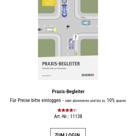
Praxis-Begleiter
Für Preise bitte einloggen
10%
–
oder abonnieren und bis zu
sparen
Art.-Nr.: 11138
Bewertet
mit
4.00
von 5
ZUM LOGIN.