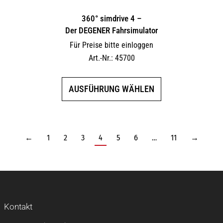
360° simdrive 4 –
Der DEGENER Fahrsimulator
Für Preise bitte einloggen
Art.-Nr.: 45700
Dieses
AUSFÜHRUNG WÄHLEN
Produkt
weist
mehrere
Varianten
←
1
2
3
4
5
6
…
11
→
auf.
Die
Optionen
können
auf
Kontakt
der