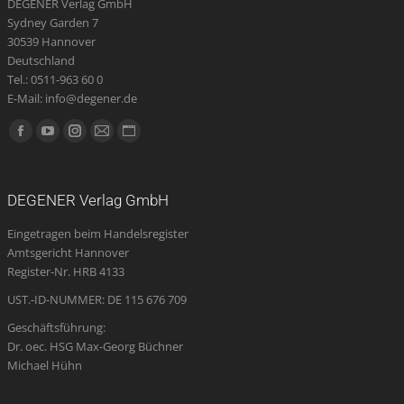
DEGENER Verlag GmbH
Produktseite
Sydney Garden 7
gewählt
30539 Hannover
werden
Deutschland
Tel.: 0511-963 60 0
E-Mail: info@degener.de
Finden Sie uns auf:
Facebook
YouTube
Instagram
E-
Website
page
page
page
Mail
page
opens
opens
opens
page
opens
DEGENER Verlag GmbH
in
in
in
opens
in
Eingetragen beim Handelsregister
new
new
new
in
new
Amtsgericht Hannover
window
window
window
new
window
Register-Nr. HRB 4133
window
UST.-ID-NUMMER: DE 115 676 709
Geschäftsführung:
Dr. oec. HSG Max-Georg Büchner
Michael Hühn