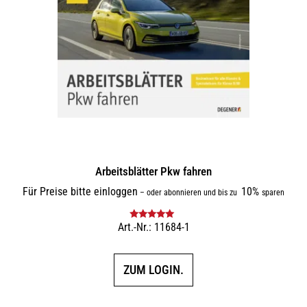
Arbeitsblätter Pkw fahren
Für Preise bitte einloggen
10%
–
oder abonnieren und bis zu
sparen
Art.-Nr.: 11684-1
Bewertet mit
5.00
von 5
ZUM LOGIN.