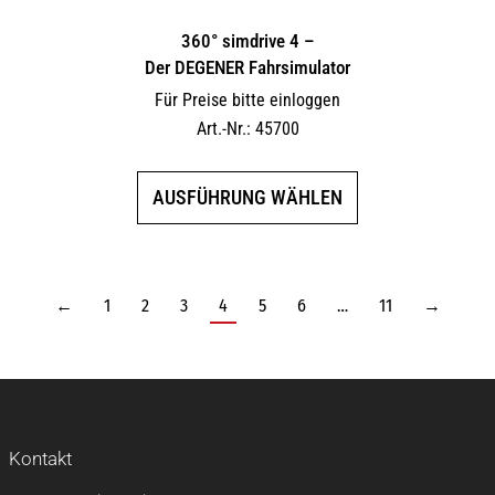
360° simdrive 4 –
Der DEGENER Fahrsimulator
Für Preise bitte einloggen
Art.-Nr.: 45700
Dieses
AUSFÜHRUNG WÄHLEN
Produkt
weist
mehrere
Varianten
←
1
2
3
4
5
6
…
11
→
auf.
Die
Optionen
können
auf
Kontakt
der