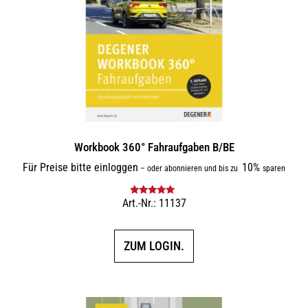
Workbook 360° Fahraufgaben B/BE
Für Preise bitte einloggen
10%
–
oder abonnieren und bis zu
sparen
Art.-Nr.: 11137
Bewertet mit
5.00
von 5
ZUM LOGIN.