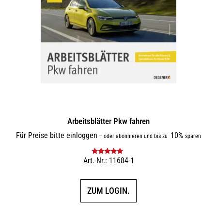
Arbeitsblätter Pkw fahren
Für Preise bitte einloggen
10%
–
oder abonnieren und bis zu
sparen
Art.-Nr.: 11684-1
Bewertet mit
5.00
von 5
ZUM LOGIN.