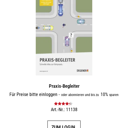
Praxis-Begleiter
Für Preise bitte einloggen
10%
–
oder abonnieren und bis zu
sparen
Art.-Nr.: 11138
Bewertet
mit
4.00
von 5
ZUM LOGIN.