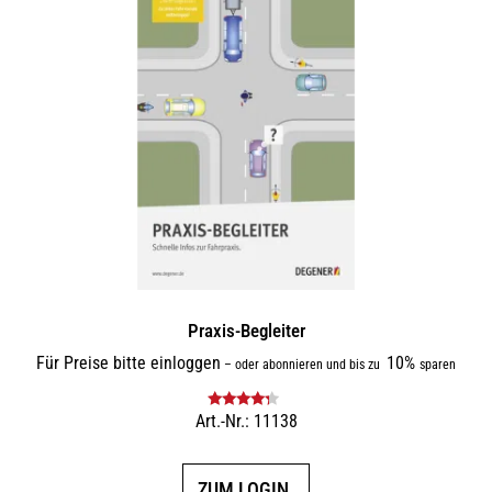
Praxis-Begleiter
Für Preise bitte einloggen
10%
–
oder abonnieren und bis zu
sparen
Art.-Nr.: 11138
Bewertet
mit
4.00
von 5
ZUM LOGIN.