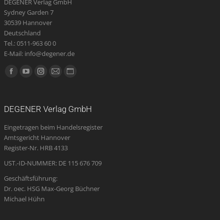
DEGENER Verlag GmbH
Produktseite
Sydney Garden 7
gewählt
30539 Hannover
werden
Deutschland
Tel.: 0511-963 60 0
E-Mail: info@degener.de
Finden Sie uns auf:
Facebook
YouTube
Instagram
E-
Website
page
page
page
Mail
page
opens
opens
opens
page
opens
DEGENER Verlag GmbH
in
in
in
opens
in
Eingetragen beim Handelsregister
new
new
new
in
new
Amtsgericht Hannover
window
window
window
new
window
Register-Nr. HRB 4133
window
UST.-ID-NUMMER: DE 115 676 709
Geschäftsführung:
Dr. oec. HSG Max-Georg Büchner
Michael Hühn