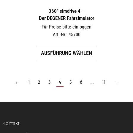
360° simdrive 4 –
Der DEGENER Fahrsimulator
Für Preise bitte einloggen
Art.-Nr.: 45700
Dieses
AUSFÜHRUNG WÄHLEN
Produkt
weist
mehrere
Varianten
←
1
2
3
4
5
6
…
11
→
auf.
Die
Optionen
können
auf
Kontakt
der