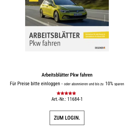
Arbeitsblätter Pkw fahren
Für Preise bitte einloggen
10%
–
oder abonnieren und bis zu
sparen
Art.-Nr.: 11684-1
Bewertet mit
5.00
von 5
ZUM LOGIN.