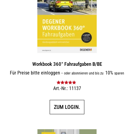
Workbook 360° Fahraufgaben B/BE
Für Preise bitte einloggen
10%
–
oder abonnieren und bis zu
sparen
Art.-Nr.: 11137
Bewertet mit
5.00
von 5
ZUM LOGIN.