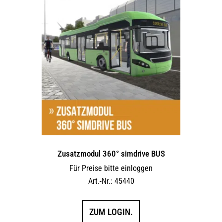
Varianten
auf.
Die
Optionen
können
auf
der
Produktseite
gewählt
werden
Zusatzmodul 360° simdrive BUS
Für Preise bitte einloggen
Art.-Nr.: 45440
ZUM LOGIN.