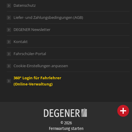
Datenschutz
Liefer- und Zahlungsbedingungen (AGB)
DEGENER Newsletter
Kontakt
Fahrschüler-Portal
Cookie-Einstellungen anpassen
360° Login für Fahrlehrer
(Online-Verwaltung)
person
IHR FACHBERATER
© 2026
campaign
WERBEMATERIAL
Fernwartung starten