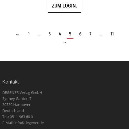
ZUM LOGIN.
←
1
…
3
4
5
6
7
…
11
→
Kontakt
DEGENER Verlag GmbH
Sydney Garden 7
30539 Hannover
Deutschland
Tel.: 0511-963 60 0
E-Mail: info@degener.de