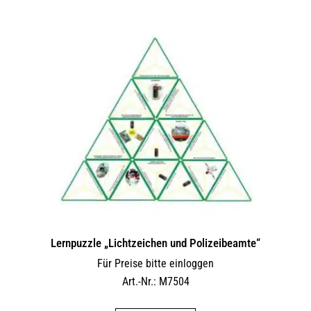
Lernpuzzle „Lichtzeichen und Polizeibeamte“
Für Preise bitte einloggen
Art.-Nr.: M7504