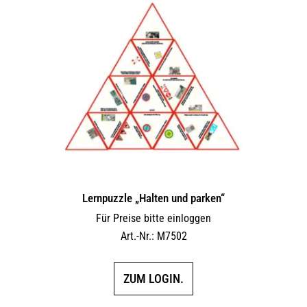
Lernpuzzle „Halten und parken“
Für Preise bitte einloggen
Art.-Nr.: M7502
ZUM LOGIN.