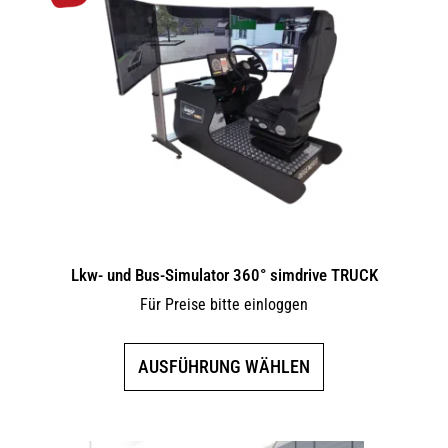
Lkw- und Bus-Simulator 360° simdrive TRUCK
Für Preise bitte einloggen
Dieses
AUSFÜHRUNG WÄHLEN
Produkt
weist
mehrere