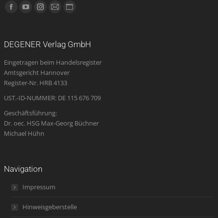
Finden Sie uns auf:
Facebook
YouTube
Instagram
E-
Website
page
page
page
Mail
page
opens
opens
opens
page
opens
DEGENER Verlag GmbH
in
in
in
opens
in
Eingetragen beim Handelsregister
new
new
new
in
new
Amtsgericht Hannover
window
window
window
new
window
Register-Nr. HRB 4133
window
UST.-ID-NUMMER: DE 115 676 709
Geschäftsführung:
Dr. oec. HSG Max-Georg Büchner
Michael Hühn
Navigation
Impressum
Hinweisgeberstelle