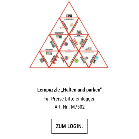
Lernpuzzle „Halten und parken“
Für Preise bitte einloggen
Art.-Nr.: M7502
ZUM LOGIN.