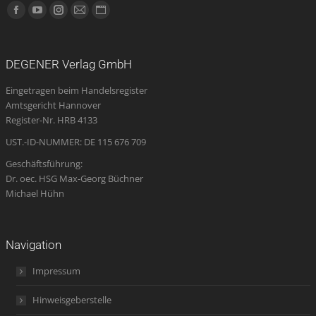
Finden Sie uns auf:
Facebook
YouTube
Instagram
E-
Website
page
page
page
Mail
page
opens
opens
opens
page
opens
DEGENER Verlag GmbH
in
in
in
opens
in
Eingetragen beim Handelsregister
new
new
new
in
new
Amtsgericht Hannover
window
window
window
new
window
Register-Nr. HRB 4133
window
UST.-ID-NUMMER: DE 115 676 709
Geschäftsführung:
Dr. oec. HSG Max-Georg Büchner
Michael Hühn
Navigation
Impressum
Hinweisgeberstelle