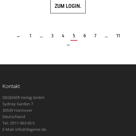
ZUM LOGIN.
←
1
…
3
4
5
6
7
…
11
→
Kontakt
DEGENER Verlag GmbH
Sydney Garden 7
30539 Hannover
Deutschland
Tel.: 0511-963 60 0
E-Mail: info@degener.de