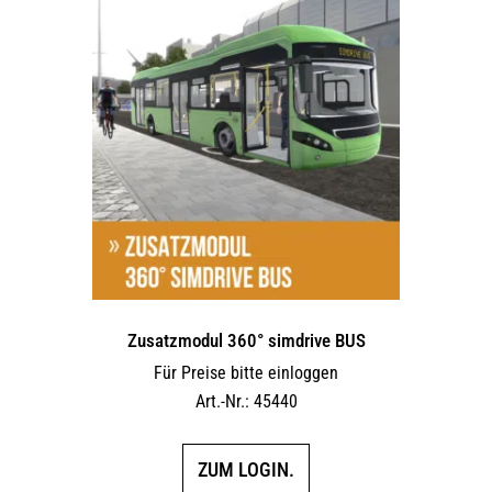
Varianten
auf.
Die
Optionen
können
auf
der
Produktseite
gewählt
werden
Zusatzmodul 360° simdrive BUS
Für Preise bitte einloggen
Art.-Nr.: 45440
ZUM LOGIN.