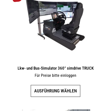
Lkw- und Bus-Simulator 360° simdrive TRUCK
Für Preise bitte einloggen
Dieses
AUSFÜHRUNG WÄHLEN
Produkt
weist
mehrere