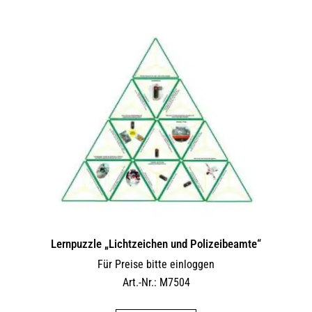
Lernpuzzle „Lichtzeichen und Polizeibeamte“
Für Preise bitte einloggen
Art.-Nr.: M7504