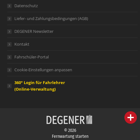
Datenschutz
Liefer- und Zahlungsbedingungen (AGB)
DEGENER Newsletter
Kontakt
Fahrschüler-Portal
Cookie-Einstellungen anpassen
360° Login für Fahrlehrer
(Online-Verwaltung)
person
IHR FACHBERATER
© 2026
campaign
WERBEMATERIAL
Fernwartung starten