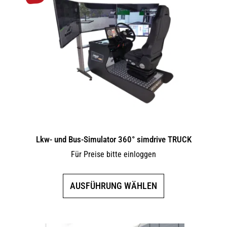
Lkw- und Bus-Simulator 360° simdrive TRUCK
Für Preise bitte einloggen
Dieses
AUSFÜHRUNG WÄHLEN
Produkt
weist
mehrere