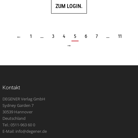
ZUM LOGIN.
←
1
…
3
4
5
6
7
…
11
→
Kontakt
DEGENER Verlag GmbH
Sydney Garden 7
30539 Hannover
Deutschland
Tel.: 0511-963 60 0
E-Mail: info@degener.de