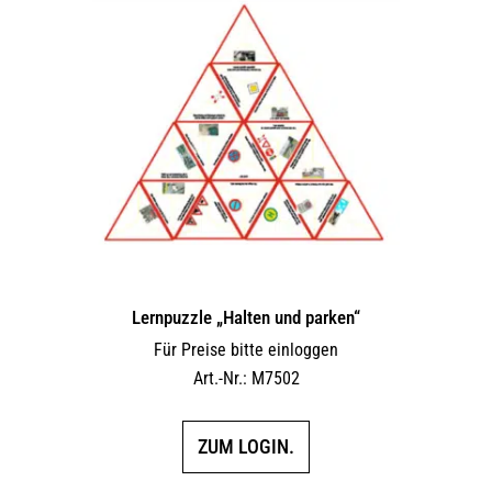
Lernpuzzle „Halten und parken“
Für Preise bitte einloggen
Art.-Nr.: M7502
ZUM LOGIN.