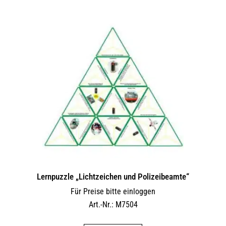
Lernpuzzle „Lichtzeichen und Polizeibeamte“
Für Preise bitte einloggen
Art.-Nr.: M7504