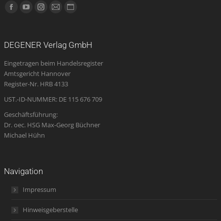
Finden Sie uns auf:
Facebook
YouTube
Instagram
E-
Website
page
page
page
Mail
page
opens
opens
opens
page
opens
DEGENER Verlag GmbH
in
in
in
opens
in
Eingetragen beim Handelsregister
new
new
new
in
new
Amtsgericht Hannover
window
window
window
new
window
Register-Nr. HRB 4133
window
UST.-ID-NUMMER: DE 115 676 709
Geschäftsführung:
Dr. oec. HSG Max-Georg Büchner
Michael Hühn
Navigation
Impressum
Hinweisgeberstelle