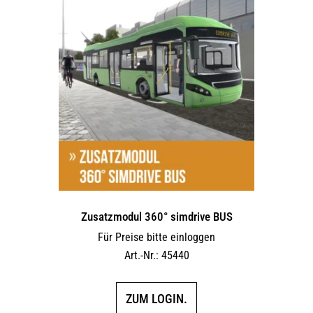
Varianten
auf.
Die
Optionen
können
auf
der
Produktseite
gewählt
werden
Zusatzmodul 360° simdrive BUS
Für Preise bitte einloggen
Art.-Nr.: 45440
ZUM LOGIN.