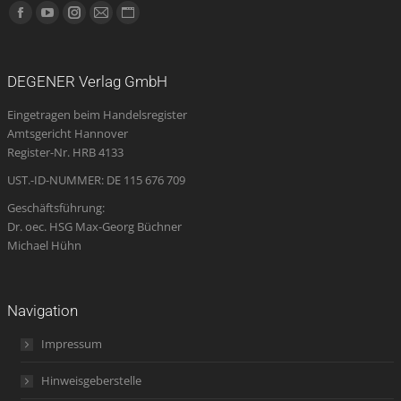
Finden Sie uns auf:
Facebook
YouTube
Instagram
E-
Website
page
page
page
Mail
page
opens
opens
opens
page
opens
DEGENER Verlag GmbH
in
in
in
opens
in
Eingetragen beim Handelsregister
new
new
new
in
new
Amtsgericht Hannover
window
window
window
new
window
Register-Nr. HRB 4133
window
UST.-ID-NUMMER: DE 115 676 709
Geschäftsführung:
Dr. oec. HSG Max-Georg Büchner
Michael Hühn
Navigation
Impressum
Hinweisgeberstelle