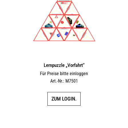
Lernpuzzle „Vorfahrt“
Für Preise bitte einloggen
Art.-Nr.: M7501
ZUM LOGIN.