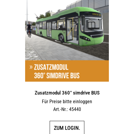
Varianten
auf.
Die
Optionen
können
auf
der
Produktseite
gewählt
werden
Zusatzmodul 360° simdrive BUS
Für Preise bitte einloggen
Art.-Nr.: 45440
ZUM LOGIN.