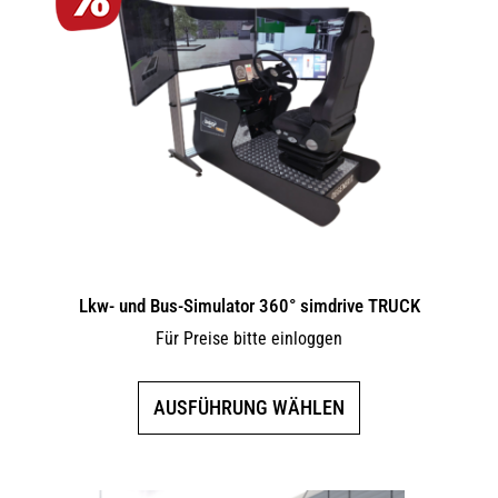
Lkw- und Bus-Simulator 360° simdrive TRUCK
Für Preise bitte einloggen
Dieses
AUSFÜHRUNG WÄHLEN
Produkt
weist
mehrere