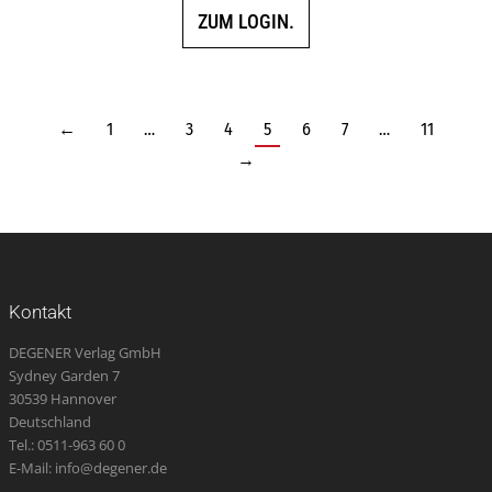
ZUM LOGIN.
←
1
…
3
4
5
6
7
…
11
→
Kontakt
DEGENER Verlag GmbH
Sydney Garden 7
30539 Hannover
Deutschland
Tel.: 0511-963 60 0
E-Mail: info@degener.de