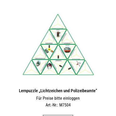
Lernpuzzle „Lichtzeichen und Polizeibeamte“
Für Preise bitte einloggen
Art.-Nr.: M7504