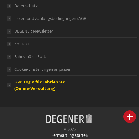
Datenschutz
Liefer- und Zahlungsbedingungen (AGB)
DEGENER Newsletter
Kontakt
Fahrschüler-Portal
Cookie-Einstellungen anpassen
360° Login für Fahrlehrer
(Online-Verwaltung)
person
IHR FACHBERATER
© 2026
campaign
WERBEMATERIAL
Fernwartung starten