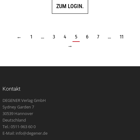
ZUM LOGIN.
←
1
…
3
4
5
6
7
…
11
→
Kontakt
DEGENER Verlag GmbH
Sydney Garden 7
30539 Hannover
Deutschland
Tel.: 0511-963 60 0
E-Mail: info@degener.de