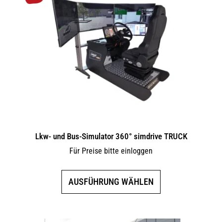
Lkw- und Bus-Simulator 360° simdrive TRUCK
Für Preise bitte einloggen
Dieses
AUSFÜHRUNG WÄHLEN
Produkt
weist
mehrere