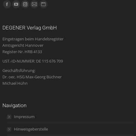
Finden Sie uns auf:
Facebook
YouTube
Instagram
E-
Website
page
page
page
Mail
page
opens
opens
opens
page
opens
DEGENER Verlag GmbH
in
in
in
opens
in
Eingetragen beim Handelsregister
new
new
new
in
new
Amtsgericht Hannover
window
window
window
new
window
Register-Nr. HRB 4133
window
UST.-ID-NUMMER: DE 115 676 709
Geschäftsführung:
Dr. oec. HSG Max-Georg Büchner
Michael Hühn
Navigation
Impressum
Hinweisgeberstelle