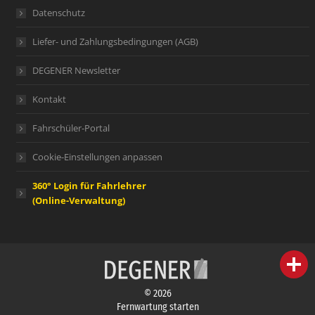
Datenschutz
Liefer- und Zahlungsbedingungen (AGB)
DEGENER Newsletter
Kontakt
Fahrschüler-Portal
Cookie-Einstellungen anpassen
360° Login für Fahrlehrer
(Online-Verwaltung)
person
IHR FACHBERATER
© 2026
campaign
WERBEMATERIAL
Fernwartung starten