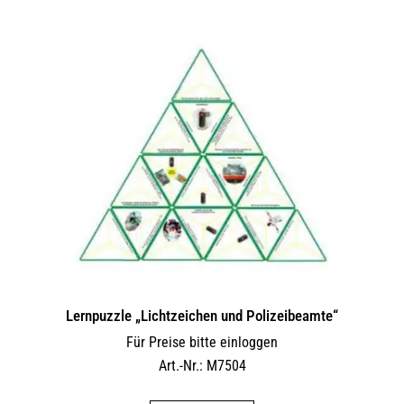
Lernpuzzle „Lichtzeichen und Polizeibeamte“
Für Preise bitte einloggen
Art.-Nr.: M7504