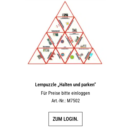
Lernpuzzle „Halten und parken“
Für Preise bitte einloggen
Art.-Nr.: M7502
ZUM LOGIN.