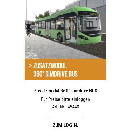
Varianten
auf.
Die
Optionen
können
auf
der
Produktseite
gewählt
werden
Zusatzmodul 360° simdrive BUS
Für Preise bitte einloggen
Art.-Nr.: 45440
ZUM LOGIN.