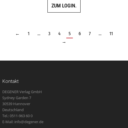
ZUM LOGIN.
←
1
…
3
4
5
6
7
…
11
→
Kontakt
DEGENER Verlag GmbH
Sydney Garden 7
30539 Hannover
Deutschland
Tel.: 0511-963 60 0
E-Mail: info@degener.de