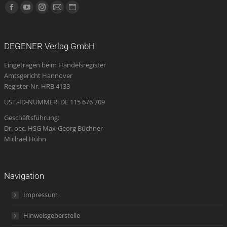
Finden Sie uns auf:
Facebook
YouTube
Instagram
E-
Website
page
page
page
Mail
page
opens
opens
opens
page
opens
DEGENER Verlag GmbH
in
in
in
opens
in
Eingetragen beim Handelsregister
new
new
new
in
new
Amtsgericht Hannover
window
window
window
new
window
Register-Nr. HRB 4133
window
UST.-ID-NUMMER: DE 115 676 709
Geschäftsführung:
Dr. oec. HSG Max-Georg Büchner
Michael Hühn
Navigation
Impressum
Hinweisgeberstelle