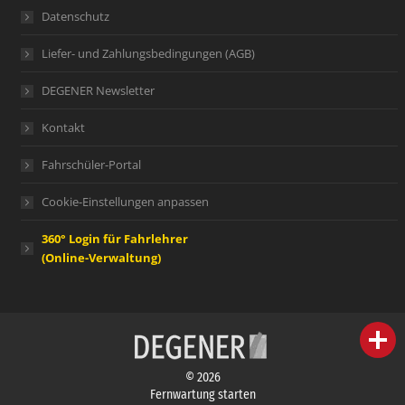
Datenschutz
Liefer- und Zahlungsbedingungen (AGB)
DEGENER Newsletter
Kontakt
Fahrschüler-Portal
Cookie-Einstellungen anpassen
360° Login für Fahrlehrer
(Online-Verwaltung)
person
IHR FACHBERATER
© 2026
campaign
WERBEMATERIAL
Fernwartung starten