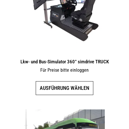
Lkw- und Bus-Simulator 360° simdrive TRUCK
Für Preise bitte einloggen
Dieses
AUSFÜHRUNG WÄHLEN
Produkt
weist
mehrere
Varianten
auf.