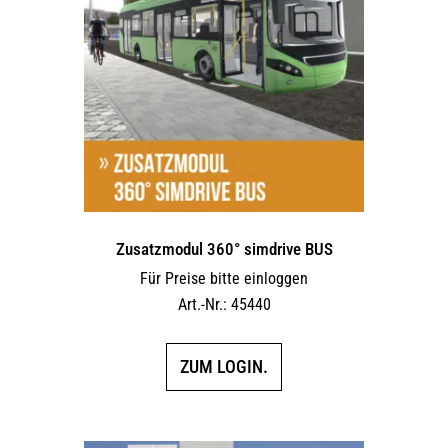
Die
Optionen
können
auf
der
Produktseite
gewählt
werden
Zusatzmodul 360° simdrive BUS
Für Preise bitte einloggen
Art.-Nr.: 45440
ZUM LOGIN.