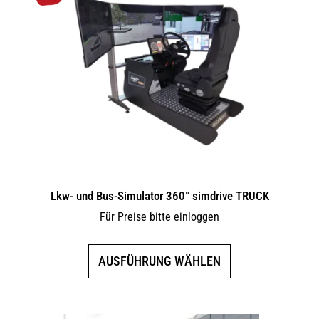
Lkw- und Bus-Simulator 360° simdrive TRUCK
Für Preise bitte einloggen
Dieses
AUSFÜHRUNG WÄHLEN
Produkt
weist
mehrere