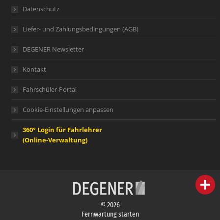
Datenschutz
Liefer- und Zahlungsbedingungen (AGB)
DEGENER Newsletter
Kontakt
Fahrschüler-Portal
Cookie-Einstellungen anpassen
360° Login für Fahrlehrer
(Online-Verwaltung)
person
IHR FACHBERATER
© 2026
campaign
WERBEMATERIAL
Fernwartung starten