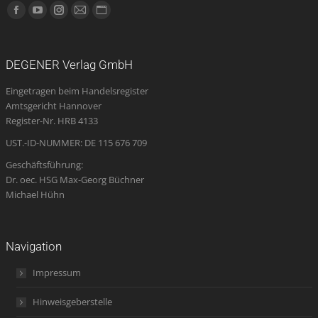
Finden Sie uns auf:
Facebook
YouTube
Instagram
E-
Website
page
page
page
Mail
page
opens
opens
opens
page
opens
DEGENER Verlag GmbH
in
in
in
opens
in
Eingetragen beim Handelsregister
new
new
new
in
new
Amtsgericht Hannover
window
window
window
new
window
Register-Nr. HRB 4133
window
UST.-ID-NUMMER: DE 115 676 709
Geschäftsführung:
Dr. oec. HSG Max-Georg Büchner
Michael Hühn
Navigation
Impressum
Hinweisgeberstelle