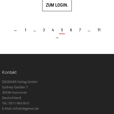
ZUM LOGIN.
←
1
…
3
4
5
6
7
…
11
→
Kontakt
DEGENER Verlag GmbH
Sydney Garden 7
30539 Hannover
Deutschland
Tel.: 0511-963 60 0
E-Mail: info@degener.de