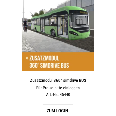
Varianten
auf.
Die
Optionen
können
auf
der
Produktseite
gewählt
werden
Zusatzmodul 360° simdrive BUS
Für Preise bitte einloggen
Art.-Nr.: 45440
ZUM LOGIN.