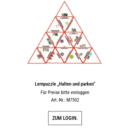
Lernpuzzle „Halten und parken“
Für Preise bitte einloggen
Art.-Nr.: M7502
ZUM LOGIN.