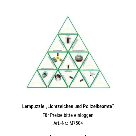
Lernpuzzle „Lichtzeichen und Polizeibeamte“
Für Preise bitte einloggen
Art.-Nr.: M7504