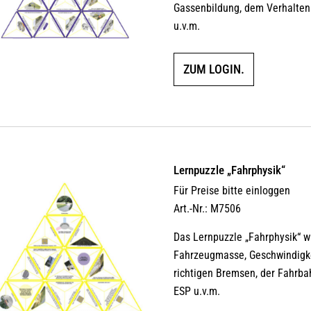
Gassenbildung, dem Verhalten
u.v.m.
ZUM LOGIN.
Lernpuzzle „Fahrphysik“
Für Preise bitte einloggen
Art.-Nr.: M7506
Das Lernpuzzle „Fahrphysik“ wi
Fahrzeugmasse, Geschwindigkei
richtigen Bremsen, der Fahrba
ESP u.v.m.