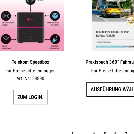
Telekom Speedbox
Praxisbuch 360° Fahrau
Für Preise bitte einloggen
Für Preise bitte einlo
Art.-Nr.: 64890
AUSFÜHRUNG WÄH
ZUM LOGIN.
←
1
…
4
5
6
7