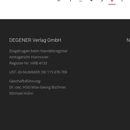
DEGENER Verlag GmbH
N
Eingetragen beim Handelsregister
Amtsgericht Hannover
Register-Nr. HRB 4133
UST.-ID-NUMMER: DE 115 676 709
Geschäftsführung:
Dr. oec. HSG Max-Georg Büchner
Michael Hühn