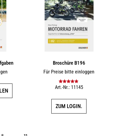
fgaben
Broschüre B196
ggen
Für Preise bitte einloggen
Dieses
Art.-Nr.: 11145
Bewertet mit
LEN
5.00
von 5
Produkt
weist
ZUM LOGIN.
mehrere
Varianten
auf.
Die
8
…
11
→