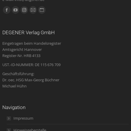
Finden Sie uns auf:
Facebook
YouTube
Instagram
E-
Website
page
page
page
Mail
page
opens
opens
opens
page
opens
DEGENER Verlag GmbH
in
in
in
opens
in
Eingetragen beim Handelsregister
new
new
new
in
new
Amtsgericht Hannover
window
window
window
new
window
Register-Nr. HRB 4133
window
UST.-ID-NUMMER: DE 115 676 709
Geschäftsführung:
Dr. oec. HSG Max-Georg Büchner
Michael Hühn
Navigation
Impressum
Hinweisgeberstelle