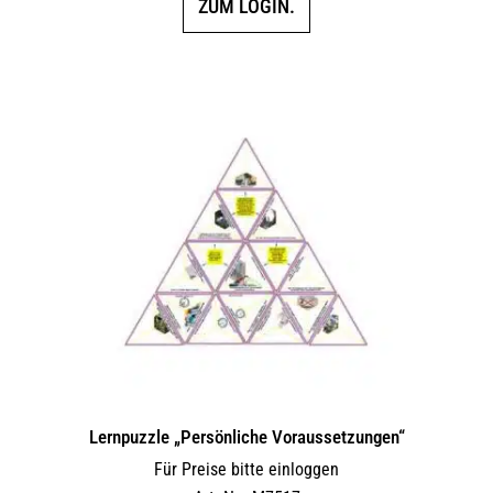
ZUM LOGIN.
Lernpuzzle „Persönliche Voraussetzungen“
Für Preise bitte einloggen