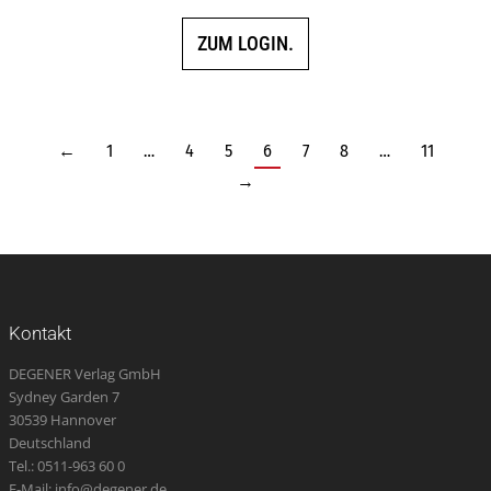
ZUM LOGIN.
←
1
…
4
5
6
7
8
…
11
→
Kontakt
DEGENER Verlag GmbH
Sydney Garden 7
30539 Hannover
Deutschland
Tel.: 0511-963 60 0
E-Mail: info@degener.de