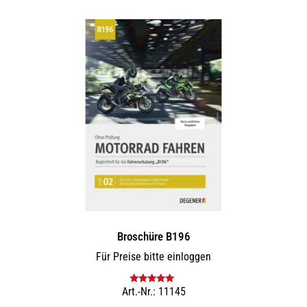
mehrere
Varianten
auf.
Die
Optionen
können
auf
der
Produktseite
gewählt
werden
Broschüre B196
Für Preise bitte einloggen
Art.-Nr.: 11145
Bewertet mit
5.00
von 5