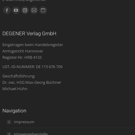
Finden Sie uns auf:
Facebook
YouTube
Instagram
E-
Website
page
page
page
Mail
page
opens
opens
opens
page
opens
DEGENER Verlag GmbH
in
in
in
opens
in
Eingetragen beim Handelsregister
new
new
new
in
new
Amtsgericht Hannover
window
window
window
new
window
Register-Nr. HRB 4133
window
UST.-ID-NUMMER: DE 115 676 709
Geschäftsführung:
Dr. oec. HSG Max-Georg Büchner
Michael Hühn
Navigation
Impressum
Hinweisgeberstelle