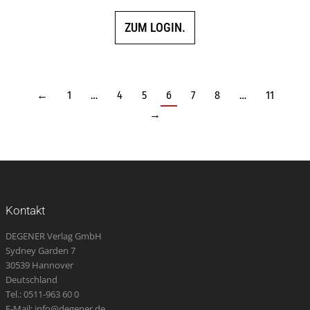
ZUM LOGIN.
←
1
…
4
5
6
7
8
…
11
→
Kontakt
DEGENER Verlag GmbH
Sydney Garden 7
30539 Hannover
Deutschland
Tel.: 0511-963 60 0
E-Mail: info@degener.de