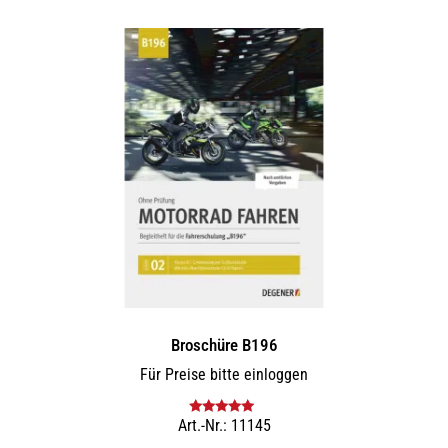
mehrere
Varianten
auf.
Die
Optionen
können
auf
der
Produktseite
gewählt
werden
Broschüre B196
Für Preise bitte einloggen
Art.-Nr.: 11145
Bewertet mit
5.00
von 5