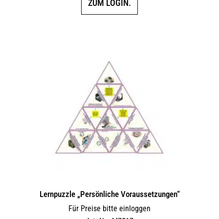
ZUM LOGIN.
Lernpuzzle „Persönliche Voraussetzungen“
Für Preise bitte einloggen