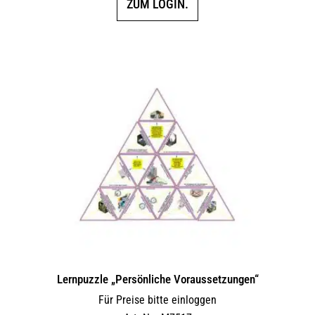
ZUM LOGIN.
Lernpuzzle „Persönliche Voraussetzungen“
Für Preise bitte einloggen