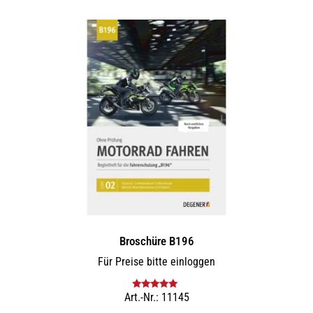
mehrere
Varianten
auf.
Die
Optionen
können
auf
der
Produktseite
gewählt
werden
Broschüre B196
Für Preise bitte einloggen
Art.-Nr.: 11145
Bewertet mit
5.00
von 5