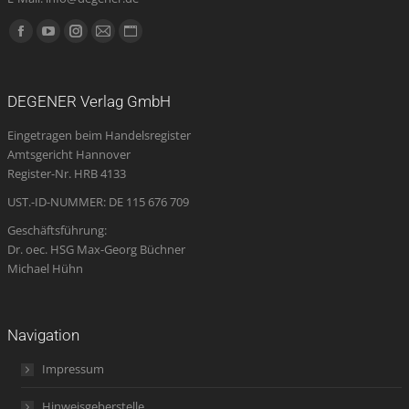
Finden Sie uns auf:
Facebook
YouTube
Instagram
E-
Website
page
page
page
Mail
page
opens
opens
opens
page
opens
DEGENER Verlag GmbH
in
in
in
opens
in
Eingetragen beim Handelsregister
new
new
new
in
new
Amtsgericht Hannover
window
window
window
new
window
Register-Nr. HRB 4133
window
UST.-ID-NUMMER: DE 115 676 709
Geschäftsführung:
Dr. oec. HSG Max-Georg Büchner
Michael Hühn
Navigation
Impressum
Hinweisgeberstelle