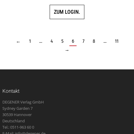
ZUM LOGIN.
←
1
…
4
5
6
7
8
…
11
→
Kontakt
DEGENER Verlag GmbH
Sydney Garden 7
30539 Hannover
Deutschland
Tel.: 0511-963 60 0
E-Mail: info@degener.de