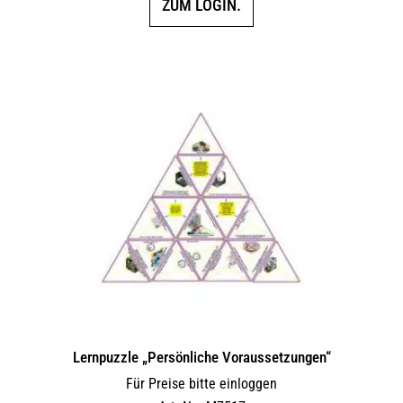
ZUM LOGIN.
Lernpuzzle „Persönliche Voraussetzungen“
Für Preise bitte einloggen