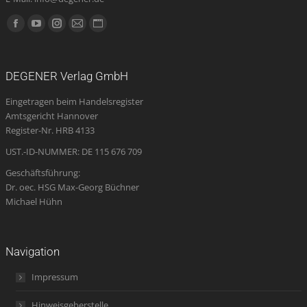
Finden Sie uns auf:
Facebook
YouTube
Instagram
E-
Website
page
page
page
Mail
page
opens
opens
opens
page
opens
DEGENER Verlag GmbH
in
in
in
opens
in
Eingetragen beim Handelsregister
new
new
new
in
new
Amtsgericht Hannover
window
window
window
new
window
Register-Nr. HRB 4133
window
UST.-ID-NUMMER: DE 115 676 709
Geschäftsführung:
Dr. oec. HSG Max-Georg Büchner
Michael Hühn
Navigation
Impressum
Hinweisgeberstelle