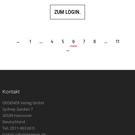
ZUM LOGIN.
←
1
…
4
5
6
7
8
…
11
→
Kontakt
DEGENER Verlag GmbH
Sydney Garden 7
30539 Hannover
Deutschland
Tel.: 0511-963 60 0
E-Mail: info@degener.de