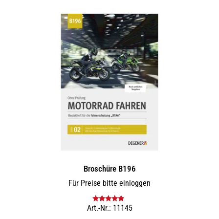
mehrere
Varianten
auf.
Die
Optionen
können
auf
der
Produktseite
gewählt
werden
Broschüre B196
Für Preise bitte einloggen
Art.-Nr.: 11145
Bewertet mit
5.00
von 5