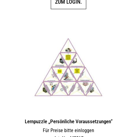
ZUM LOGIN.
Lernpuzzle „Persönliche Voraussetzungen“
Für Preise bitte einloggen