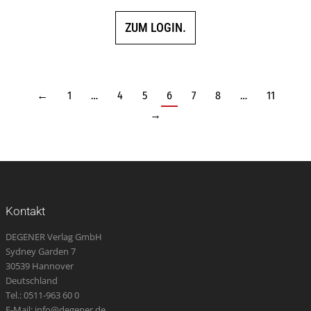
ZUM LOGIN.
←
1
…
4
5
6
7
8
…
11
→
Kontakt
DEGENER Verlag GmbH
Sydney Garden 7
30539 Hannover
Deutschland
Tel.: 0511-963 60 0
E-Mail: info@degener.de