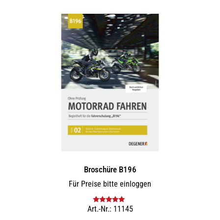
mehrere
Varianten
auf.
Die
Optionen
können
auf
der
Produktseite
gewählt
werden
Broschüre B196
Für Preise bitte einloggen
Art.-Nr.: 11145
Bewertet mit
5.00
von 5