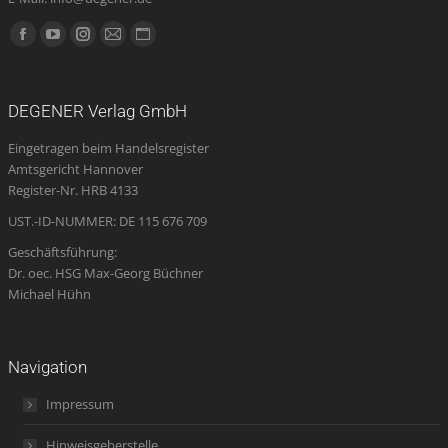
Finden Sie uns auf:
Facebook
YouTube
Instagram
E-
Website
page
page
page
Mail
page
opens
opens
opens
page
opens
DEGENER Verlag GmbH
in
in
in
opens
in
Eingetragen beim Handelsregister
new
new
new
in
new
Amtsgericht Hannover
window
window
window
new
window
Register-Nr. HRB 4133
window
UST.-ID-NUMMER: DE 115 676 709
Geschäftsführung:
Dr. oec. HSG Max-Georg Büchner
Michael Hühn
Navigation
Impressum
Hinweisgeberstelle