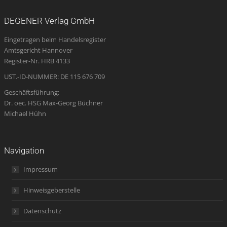
page
page
page
Mail
page
opens
opens
opens
page
opens
DEGENER Verlag GmbH
in
in
in
opens
in
Eingetragen beim Handelsregister
new
new
new
in
new
Amtsgericht Hannover
window
window
window
new
window
Register-Nr. HRB 4133
window
UST.-ID-NUMMER: DE 115 676 709
Geschäftsführung:
Dr. oec. HSG Max-Georg Büchner
Michael Hühn
Navigation
Impressum
Hinweisgeberstelle
Datenschutz