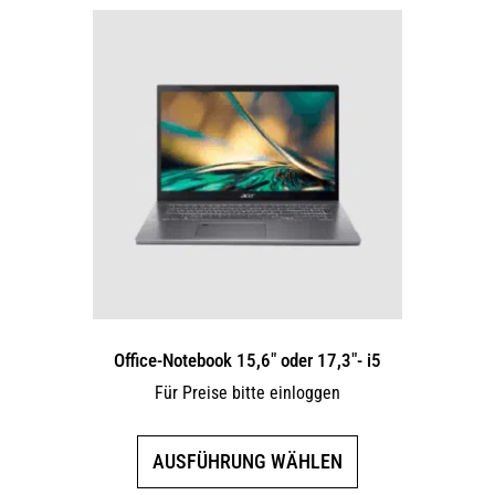
mehrere
Varianten
auf.
Die
Optionen
können
auf
der
Produktseite
gewählt
werden
Office-Notebook 15,6″ oder 17,3″- i5
Für Preise bitte einloggen
Dieses
AUSFÜHRUNG WÄHLEN
Produkt