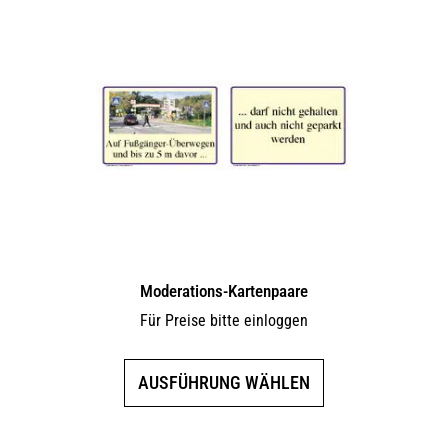
Moderations-Kartenpaare
Für Preise bitte einloggen
Dieses
AUSFÜHRUNG WÄHLEN
Produkt
weist