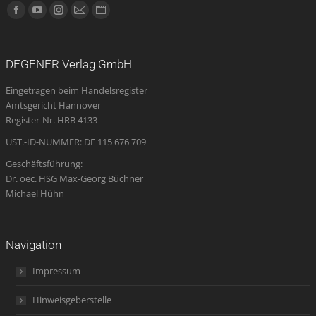
Finden Sie uns auf:
Facebook
YouTube
Instagram
E-
Website
page
page
page
Mail
page
opens
opens
opens
page
opens
DEGENER Verlag GmbH
in
in
in
opens
in
Eingetragen beim Handelsregister
new
new
new
in
new
Amtsgericht Hannover
window
window
window
new
window
Register-Nr. HRB 4133
window
UST.-ID-NUMMER: DE 115 676 709
Geschäftsführung:
Dr. oec. HSG Max-Georg Büchner
Michael Hühn
Navigation
Impressum
Hinweisgeberstelle