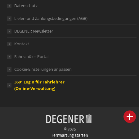
Datenschutz
Liefer- und Zahlungsbedingungen (AGB)
DEGENER Newsletter
Kontakt
Fahrschüler-Portal
Cookie-Einstellungen anpassen
360° Login für Fahrlehrer
(Online-Verwaltung)
person
IHR FACHBERATER
© 2026
campaign
WERBEMATERIAL
Fernwartung starten